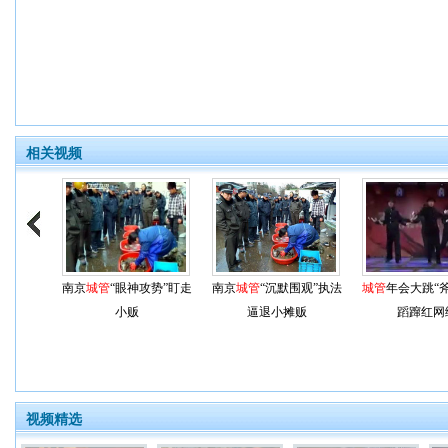
相关视频
南京
城管
“眼神攻势”盯走
南京
城管
“沉默围观”执法
城管
年会大跳“
小贩
逼退小摊贩
蹈蹿红网
视频精选