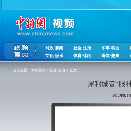
时政·要闻
社会·法治
军事·科技
文化·娱乐
体育·休闲
奇闻·趣事
当前位置：
中新视频
->
社会·法治
-> 正文
犀利城管“眼神
2012年02