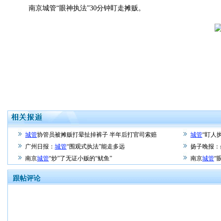
南京城管“眼神执法”30分钟盯走摊贩。
城管
协管员被摊贩打晕扯掉裤子 半年后打官司索赔
城管
“盯人
广州日报：
城管
“围观式执法”能走多远
扬子晚报：
南京
城管
“炒”了无证小贩的“鱿鱼”
南京
城管
“
跟帖评论