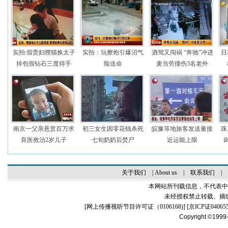
实拍:假贵妇狸猫换太子
实拍：玩擦炮引爆沼气
酒驾又闯祸 “奔驰”冲进
日
掉包假钻石三度得手
险送命
麦当劳撞伤3名老外
南京一父亲悬赏百万求
初三女生因零花钱杀死
皖豫等地旅客发送量接
珠
良医救治2岁儿子
七旬奶奶后焚尸
近运能上限
关于我们
|
About us
|
联系我们
|
本网站所刊载信息，不代表中
未经授权禁止转载、摘
[
网上传播视听节目许可证（0106168)
] [
京ICP证04065
Copyright ©1999