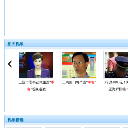
相关视频
三亚市委书记就旅游“
宰
工商部门将严查“
宰客
”
3个菜4000元
客
”现象道歉
亚海鲜排档“
视频精选