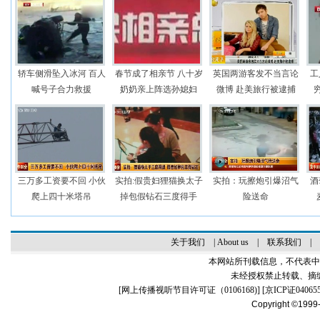
轿车侧滑坠入冰河 百人
春节成了相亲节 八十岁
英国两游客发不当言论
工
喊号子合力救援
奶奶亲上阵选孙媳妇
微博 赴美旅行被逮捕
三万多工资要不回 小伙
实拍:假贵妇狸猫换太子
实拍：玩擦炮引爆沼气
酒
爬上四十米塔吊
掉包假钻石三度得手
险送命
关于我们
|
About us
|
联系我们
|
本网站所刊载信息，不代表中
未经授权禁止转载、摘
[
网上传播视听节目许可证（0106168)
] [
京ICP证04065
Copyright ©1999