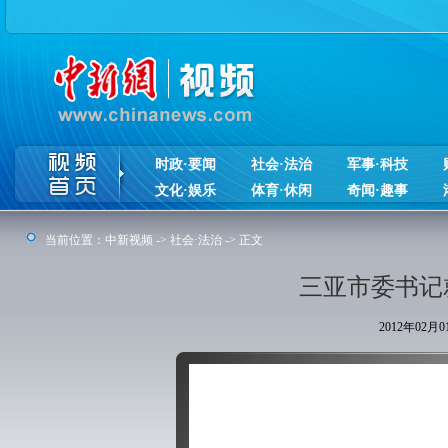
时政·要闻
社会·法治
军事·科技
文化·娱乐
体育·休闲
奇闻·趣事
当前位置：
中新视频
->
社会·法治
-> 正文
三亚市委书记
2012年02月