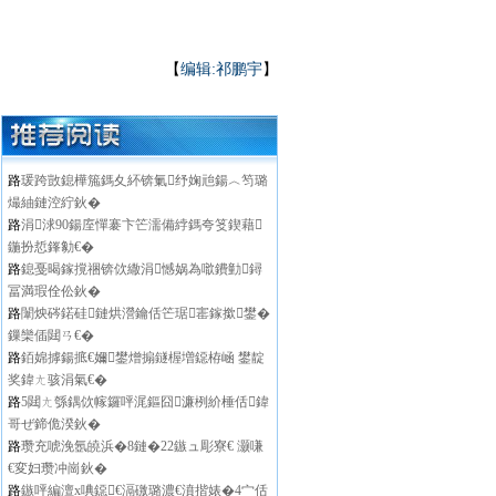
【
编辑:祁鹏宇
】
路
瑗跨敳鎴樺箷鎷夊紑锛氭纾婅兘鍚︿笉璐
熶紬鏈涳紵鈥�
路
涓浗90鍚庢憚褰卞笀濡備綍鎷夸笅鍥藉
鍦扮悊鎽勨€�
路
鎴戞暍鎵撹祵锛佽繖涓憾娲為噷鐨勭鐞
冨満瑕佺伀鈥�
路
闈炴硶鍩硅鏈烘瀯鑰佸笀琚寚鎵撳鐢�
鏁欒偛閮ㄢ€�
路
銆婂摢鍚掋€嬭鐢熷搧鐩楃増鐚栫崡 鐢靛
奖鍏ㄤ骇涓氣€�
路
5閮ㄤ綔鍝佽幏鑼呯浘鏂囧濂栵紒棰佸鍏
哥ぜ鍗佹湀鈥�
路
瓒充唬浼氬皢浜�8鏈�22鏃ュ彫寮€ 灏嗛
€変妇瓒冲崗鈥�
路
鏃呯編澶х唺鐚€滆礉璐濃€濆揩婊�4宀佸