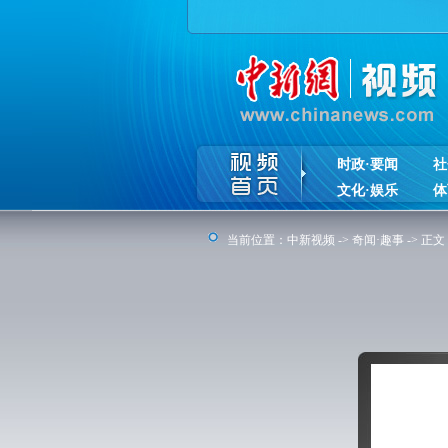
时政·要闻
社
文化·娱乐
体
当前位置：
中新视频
->
奇闻·趣事
-> 正文