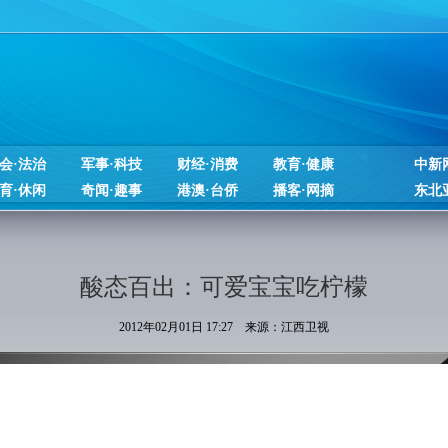
会·法治
军事·科技
财经·消费
教育·健康
中新
育·休闲
奇闻·趣事
港澳·台侨
播客·网摘
东北
酸态百出：可爱宝宝吃柠檬
2012年02月01日 17:27 来源：江西卫视