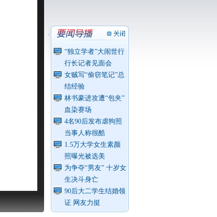
“独立学者”大闹世行
行长记者见面会
女贼写“偷窃笔记”总
结经验
林书豪进攻遭“包夹”
血染赛场
4名90后发布虐狗照
当事人称很酷
1.5万大学女生素颜
照曝光被选美
为争夺“男友” 十岁女
生决斗身亡
90后大二学生结婚领
证 网友力挺