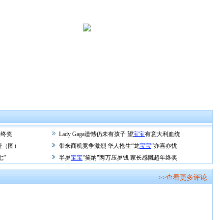
年终奖
Lady Gaga遗憾仍未有孩子 望
宝宝
有意大利血统
资（图）
带来商机竞争激烈 华人抢生“龙
宝宝
”亦喜亦忧
七”
半岁
宝宝
"笑纳"两万压岁钱 家长感慨超年终奖
>>查看更多评论