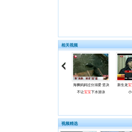
相关视频
海狮妈妈过分溺爱 坚决
新生龙
宝
不让
宝宝
下水游泳
小
视频精选