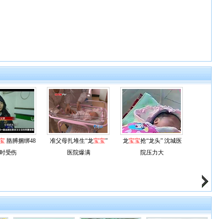
宝
胳膊捆绑48
准父母扎堆生“龙
宝宝
”
龙
宝宝
抢“龙头” 沈城医
时受伤
医院爆满
院压力大