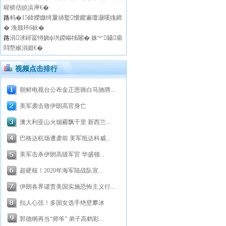
暒锛佸皢浜庘€�
路
杩�15鍏嬫媺绮夐捇鐜懓鑺遍瓊灏嗘媿鍗
� 浼颁环6鈥�
路
涓浗鐞冨憳娆ф垬鍐嶇牬闂� 姝︾鑷瘉
閰嶅緱涓娾€�
视频点击排行
朝鲜电视台公布金正恩骑白马驰骋...
美军袭击致伊朗高官身亡
澳大利亚山火烟霾飘千里 新西兰...
巴格达机场遭袭前 美军抵达科威...
美军击杀伊朗高级军官 华盛顿...
超硬核！2020年海军陆战队宣...
伊朗各界谴责美国实施恐怖主义行...
扣人心弦！多国女选手绝壁攀冰
郭德纲再当“师爷” 弟子高鹤彩...