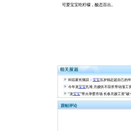
可爱宝宝吃柠檬，酸态百出。
80后家长慨叹：
宝宝
压岁钱赶超自己的
今年龙
宝宝
扎堆 月嫂供不应求带动涨工
“龙
宝宝
”带火孕婴市场 长春月嫂工资“破
跟帖评论