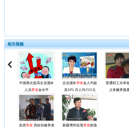
相关视频
中国再次提高企业退休
企业退休
养老
金人均提
普通职工办幸
人员
养老
金水平
高10% 月人均1531元
义务赡养孤
卖房
养老
房款却被养老
新疆博州实现
养老
保险