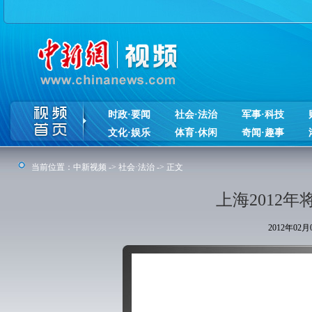
时政·要闻
社会·法治
军事·科技
文化·娱乐
体育·休闲
奇闻·趣事
当前位置：
中新视频
->
社会·法治
-> 正文
上海2012年
2012年02