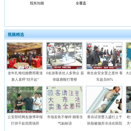
院长扣留
全覆盖
视频精选
龙年扎堆结婚费用看涨
6名游客依仗人多势众 嚣
将生命安全置之度外 客
大
新人直呼“结不起”
张跋扈殴打警察
车超员80%
公安部经网友微博举报
市场卖鱼不够秤 顾客生
青岛试管婴儿盛行上千
欧
打掉千处四黑场所
气贴标语
胚胎被抛弃冷冻在医院
天