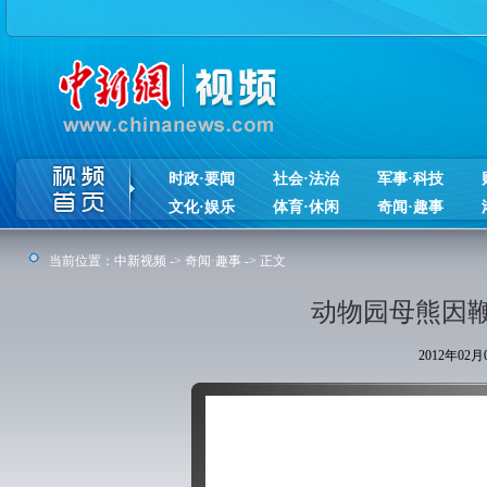
时政·要闻
社会·法治
军事·科技
文化·娱乐
体育·休闲
奇闻·趣事
当前位置：
中新视频
->
奇闻·趣事
-> 正文
动物园母熊因
2012年02