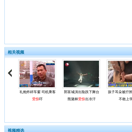
相关视频
礼炮炸碎车窗 司机乘客
郭富城演出险跌下舞台
孩子耳朵被拧
受惊
吓
熊黛林
受惊
出冷汗
不敢上
视频精选