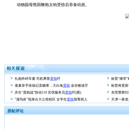
动物园母熊因鞭炮太响受惊后吞食幼崽。
礼炮炸碎车窗 司机乘客
受惊
吓
标普“痛宰”
雀巢牵手徐福记卖糖果：大白兔
受惊
金丝猴迷茫
标普将更新
庆生“蛋糕战”惊动110 宾馆服务员
受惊
吓(图)
东莞警察扫
"溜鸟侠"现身台大公馆校区 女学生
受惊
报警抓人
天津一家老
跟帖评论