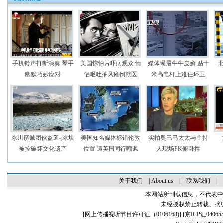
手机铃声打断演奏 琴手
美国惊悚片吓病观众 情
媒体曝最牛牛皮癣 贴十
幽默巧妙应对
侣呕吐抽风瘫倒就医
米高电杆上难住环卫
冰川窃贼团伙盗5吨冰块
美国知名媒体标错伦敦
实拍奥巴马太太与主持
被控破坏文化遗产
位置 遭英国同行嘲讽
人现场PK俯卧撑
关于我们
|
About us
|
联系我们
|
本网站所刊载信息，不代表中
未经授权禁止转载、摘
[
网上传播视听节目许可证（0106168)
] [
京ICP证04065