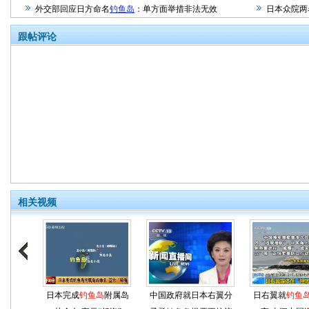
外交部回应日方命名
钓鱼岛
：单方面举措非法无效
日本众院两
跟帖评论
相关视频
日本完成
钓鱼岛
附属岛
中国政府就日本右翼分
日右翼就
钓鱼