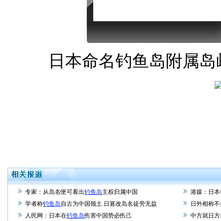
日本命名钓鱼岛附属岛屿 
专家：从岛名便可看出
钓鱼岛
主权归属中国
港媒：日本
学者称
钓鱼岛
自古为中国领土 日篡改岛名徒劳无益
日外相称不
人民网：日本在
钓鱼岛
伤害中国势必伤己
中方就日方