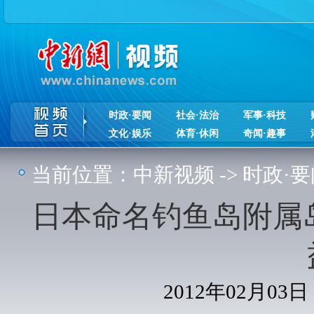
时政·要闻
社会·法治
军事·科技
文化·娱乐
体育·休闲
奇闻·趣事
当前位置：
中新视频
->
时政·要
日本命名钓鱼岛附属
2012年02月03