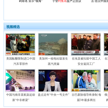
屿命名 宣示“领海”
子登
钓鱼岛
提严正抗议
言:击沉中国
视频精选
美国酝酿限制进口中国
美加州一核电站疑发生
在埃及被扣留中国工人
在
汽车零部件
蒸汽泄漏
安全返回工厂
中国与南非直航架起崭
盘点近年“中央一号文件”
古巴废除领导终身制 每
俄
新“中非桥梁”
届5年最多两任