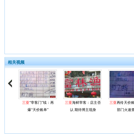
相关视频
三亚
“宰客门”续：再
三亚
海鲜宰客：店主否
三亚
再传天价账
爆“天价账单”
认 期待博主现身
部门火速