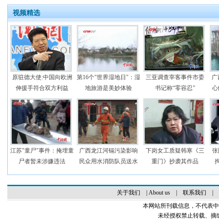
视频精选
原驻德大使:中国向欧洲
第16个"世界湿地日"：湿
三亚调查宰客事件市委
广
伸援手符合双方利益
地旅游是美妙体验
书记称“零容忍”
心
江苏"童尸"事件：掩埋童
广西龙江河镉污染影响
下岗女工质疑韩寒《三
张
尸者暂未涉嫌违法
民众用水消防队员送水
重门》抄袭其作品
关于我们
|
About us
|
联系我们
|
本网站所刊载信息，不代表中
未经授权禁止转载、摘