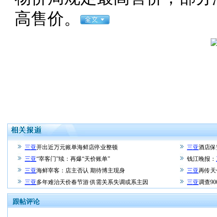
高售价。
三亚
开出近万元账单海鲜店停业整顿
三亚
酒店保
三亚
“宰客门”续：再爆“天价账单”
钱江晚报：
三亚
海鲜宰客：店主否认 期待博主现身
三亚
再传天
三亚
多年难治天价春节游 供需关系失调或系主因
三亚
调查9
跟帖评论