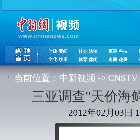
时政·要闻
社会·法治
军事·科技
文化·娱乐
体育·休闲
奇闻·趣事
当前位置：
中新视频
->
CNSTV
三亚调查"天价海
2012年02月03