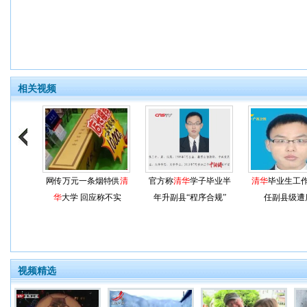
相关视频
网传万元一条烟特供
清
官方称
清华
学子毕业半
清华
毕业生工
华
大学 回应称不实
年升副县“程序合规”
任副县级遭
视频精选