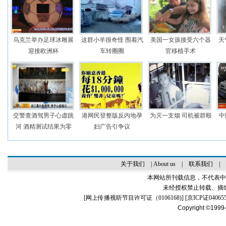
乌克兰举办足球冰雕展
这群小羊很奇怪 围着汽
美国一女孩接受六个器
天
迎接欧洲杯
车转圈圈
官移植手术
交警查酒驾男子心虚跳
港网民登整版反内地孕
为灭一支烟 司机被群殴
中
河 酒精测试结果为零
妇广告引争议
关于我们
|
About us
|
联系我们
|
本网站所刊载信息，不代表中
未经授权禁止转载、摘
[
网上传播视听节目许可证（0106168)
] [
京ICP证04065
Copyright ©1999