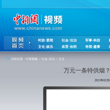
时政·要闻
社会·法治
军事·科技
文化·娱乐
体育·休闲
奇闻·趣事
当前位置：
中新视频
->
社会·法治
-> 正文
万元一条特供烟？
2012年02