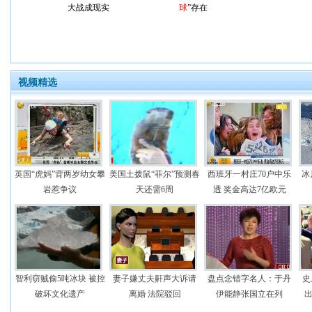
大战成现实
球
”存在
视频精选
英国“虎妈”背两岁幼女攀
美国土拨鼠“菲尔”预测春
西班牙一村庄70户中乐
冰
岩惹争议
天还需6周
透 奖金高达7亿欧元
智利窃贼偷5吨冰块 被控
妻子嫌丈夫鼾声大诉请
盘点念错字名人：于丹
史
破坏文化遗产
离婚 法院驳回
伊能静张国立在列