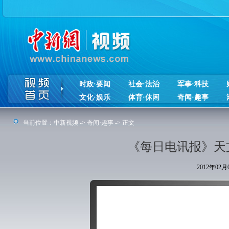
时政·要闻
社会·法治
军事·科技
文化·娱乐
体育·休闲
奇闻·趣事
当前位置：
中新视频
->
奇闻·趣事
-> 正文
《每日电讯报》天
2012年02