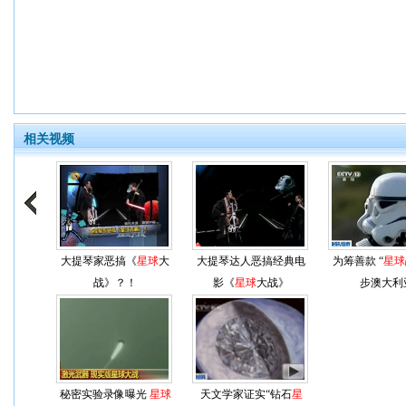
相关视频
大提琴家恶搞《
星球
大
大提琴达人恶搞经典电
为筹善款 “
星球
战》？！
影《
星球
大战》
步澳大利
秘密实验录像曝光
星球
天文学家证实“钻石
星