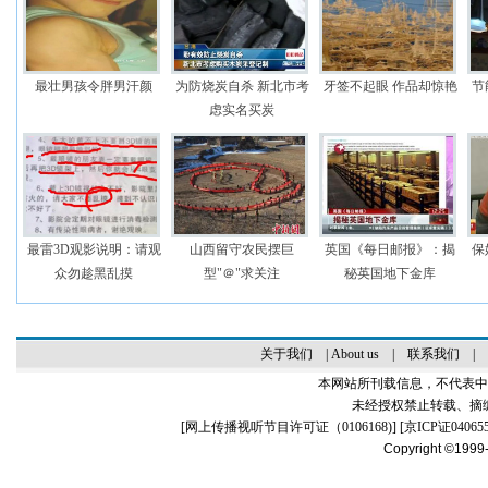
最壮男孩令胖男汗颜
为防烧炭自杀 新北市考
牙签不起眼 作品却惊艳
节
虑实名买炭
最雷3D观影说明：请观
山西留守农民摆巨
英国《每日邮报》：揭
保
众勿趁黑乱摸
型"＠"求关注
秘英国地下金库
关于我们
|
About us
|
联系我们
|
本网站所刊载信息，不代表中
未经授权禁止转载、摘
[
网上传播视听节目许可证（0106168)
] [
京ICP证04065
Copyright ©1999