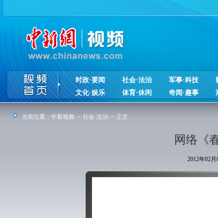
时政·要闻
社会·法治
军事·科技
文化·娱乐
体育·休闲
奇闻·趣事
当前位置：
中新视频
->
社会·法治
-> 正文
网络《
2012年02