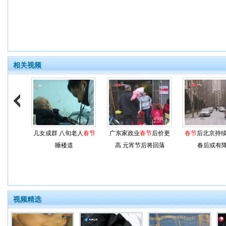
相关视频
儿女成群 八旬老人
春节
广东家政业
春节
后价更
春节
后北京持续
睡楼道
高 元宵节后将回落
春后或有
视频精选