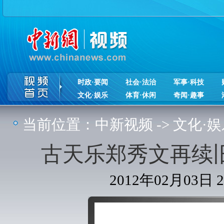
时政·要闻
社会·法治
军事·科技
文化·娱乐
体育·休闲
奇闻·趣事
当前位置：
中新视频
->
文化·娱
古天乐郑秀文再续
2012年02月03