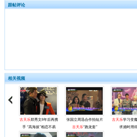
跟帖评论
相关视频
古天乐
郑秀文8年后再携
张国立周迅合作拍短片
古天乐
学习变魔
手 “高海拔”相恋不易
古天乐
“跑龙套”
求婚时用