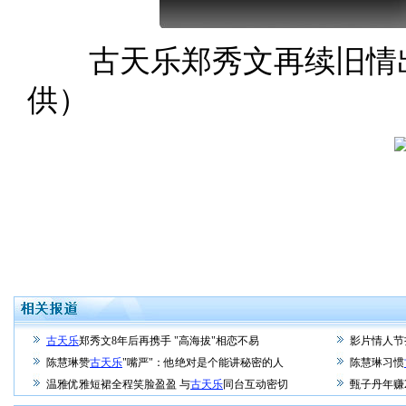
古天乐郑秀文再续旧情出
供）
古天乐
郑秀文8年后再携手 "高海拔"相恋不易
影片情人节
陈慧琳赞
古天乐
"嘴严"：他绝对是个能讲秘密的人
陈慧琳习惯
温雅优雅短裙全程笑脸盈盈 与
古天乐
同台互动密切
甄子丹年赚2