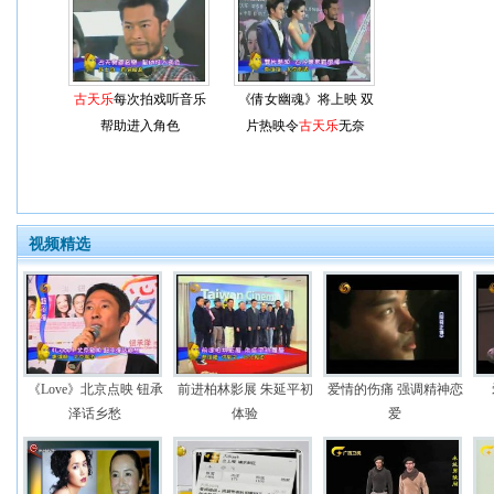
古天乐
每次拍戏听音乐
《倩女幽魂》将上映 双
帮助进入角色
片热映令
古天乐
无奈
视频精选
《Love》北京点映 钮承
前进柏林影展 朱延平初
爱情的伤痛 强调精神恋
泽话乡愁
体验
爱