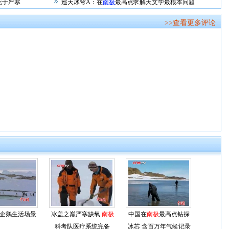
死于严寒
巡天冰穹A：在
南极
最高点求解天文学最根本问题
>>查看更多评论
企鹅生活场景
冰盖之巅严寒缺氧
南极
中国在
南极
最高点钻探
科考队医疗系统完备
冰芯 含百万年气候记录