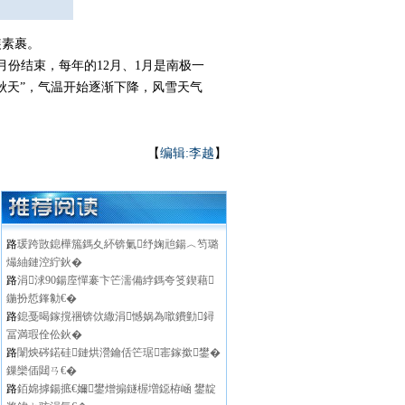
装素裹。
份结束，每年的12月、1月是南极一
秋天”，气温开始逐渐下降，风雪天气
【
编辑:李越
】
路
瑗跨敳鎴樺箷鎷夊紑锛氭纾婅兘鍚︿笉璐
熶紬鏈涳紵鈥�
路
涓浗90鍚庢憚褰卞笀濡備綍鎷夸笅鍥藉
鍦扮悊鎽勨€�
路
鎴戞暍鎵撹祵锛佽繖涓憾娲為噷鐨勭鐞
冨満瑕佺伀鈥�
路
闈炴硶鍩硅鏈烘瀯鑰佸笀琚寚鎵撳鐢�
鏁欒偛閮ㄢ€�
路
銆婂摢鍚掋€嬭鐢熷搧鐩楃増鐚栫崡 鐢靛