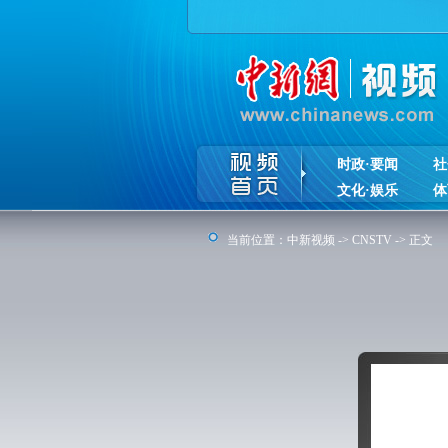
时政·要闻
社
文化·娱乐
体
当前位置：
中新视频
->
CNSTV
-> 正文