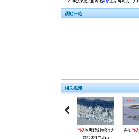
寒流来袭英国将比
南极
还冷 每周或千人
跟帖评论
相关视频
南极
冰川裂缝持续增大
实拍
南极
或形成独立冰山