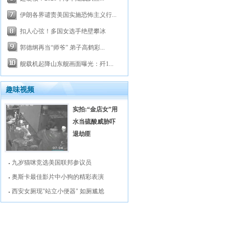
伊朗各界谴责美国实施恐怖主义行...
扣人心弦！多国女选手绝壁攀冰
郭德纲再当“师爷” 弟子高鹤彩...
舰载机起降山东舰画面曝光：歼1...
趣味视频
实拍:“金店女”用
水当硫酸威胁吓
退劫匪
九岁猫咪竞选美国联邦参议员
奥斯卡最佳影片中小狗的精彩表演
西安女厕现"站立小便器" 如厕尴尬