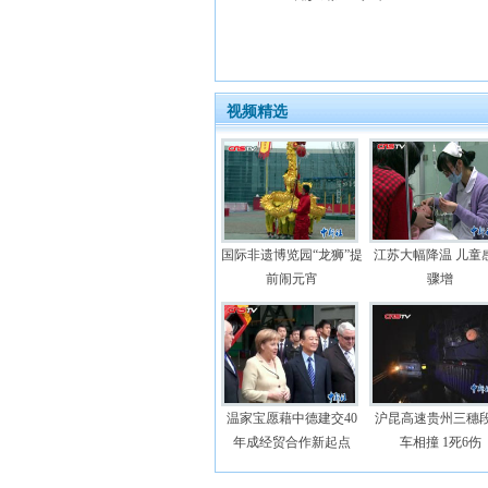
视频精选
国际非遗博览园“龙狮”提
江苏大幅降温 儿童
前闹元宵
骤增
温家宝愿藉中德建交40
沪昆高速贵州三穗段
年成经贸合作新起点
车相撞 1死6伤