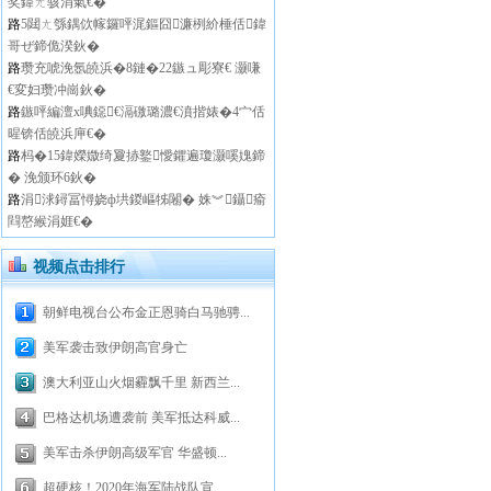
奖鍏ㄤ骇涓氣€�
路
5閮ㄤ綔鍝佽幏鑼呯浘鏂囧濂栵紒棰佸鍏
哥ぜ鍗佹湀鈥�
路
瓒充唬浼氬皢浜�8鏈�22鏃ュ彫寮€ 灏嗛
€変妇瓒冲崗鈥�
路
鏃呯編澶х唺鐚€滆礉璐濃€濆揩婊�4宀佸
暒锛佸皢浜庘€�
路
杩�15鍏嬫媺绮夐捇鐜懓鑺遍瓊灏嗘媿鍗
� 浼颁环6鈥�
路
涓浗鐞冨憳娆ф垬鍐嶇牬闂� 姝︾鑷瘉
閰嶅緱涓娾€�
视频点击排行
朝鲜电视台公布金正恩骑白马驰骋...
美军袭击致伊朗高官身亡
澳大利亚山火烟霾飘千里 新西兰...
巴格达机场遭袭前 美军抵达科威...
美军击杀伊朗高级军官 华盛顿...
超硬核！2020年海军陆战队宣...