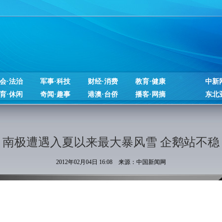
会·法治
军事·科技
财经·消费
教育·健康
中新
育·休闲
奇闻·趣事
港澳·台侨
播客·网摘
东北
南极遭遇入夏以来最大暴风雪 企鹅站不稳
2012年02月04日 16:08 来源：中国新闻网