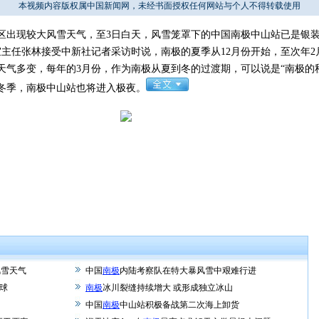
本视频内容版权属中国新闻网，未经书面授权任何网站与个人不得转载使用
出现较大风雪天气，至3日白天，风雪笼罩下的中国南极中山站已是银
张林接受中新社记者采访时说，南极的夏季从12月份开始，至次年2月
天气多变，每年的3月份，作为南极从夏到冬的过渡期，可以说是“南极的
冬季，南极中山站也将进入极夜。
风雪天气
中国
南极
内陆考察队在特大暴风雪中艰难行进
半球
南极
冰川裂缝持续增大 或形成独立冰山
中国
南极
中山站积极备战第二次海上卸货