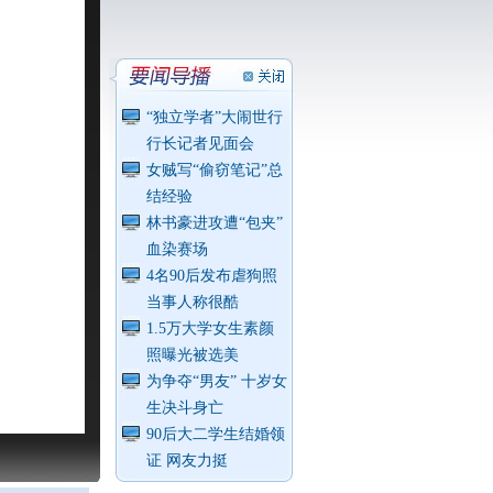
“独立学者”大闹世行
行长记者见面会
女贼写“偷窃笔记”总
结经验
林书豪进攻遭“包夹”
血染赛场
4名90后发布虐狗照
当事人称很酷
1.5万大学女生素颜
照曝光被选美
为争夺“男友” 十岁女
生决斗身亡
90后大二学生结婚领
证 网友力挺