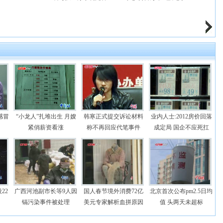
感冒
“小龙人”扎堆出生 月嫂
韩寒正式提交诉讼材料
业内人士:2012房价回落
紧俏薪资看涨
称不再回应代笔事件
成定局 国企不应死扛
22
广西河池副市长等9人因
国人春节境外消费72亿
北京首次公布pm2.5日均
镉污染事件被处理
美元专家解析血拼原因
值 头两天未超标