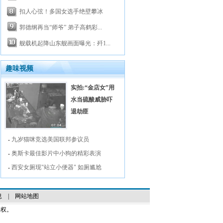
扣人心弦！多国女选手绝壁攀冰
郭德纲再当“师爷” 弟子高鹤彩...
舰载机起降山东舰画面曝光：歼1...
趣味视频
实拍:“金店女”用
水当硫酸威胁吓
退劫匪
九岁猫咪竞选美国联邦参议员
奥斯卡最佳影片中小狗的精彩表演
西安女厕现"站立小便器" 如厕尴尬
息
|
网站地图
授权。