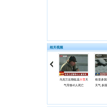
相关视频
乌克兰近期低温
大雪
天
欧亚多国
气导致43人死亡
天气 多