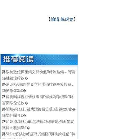
【
编辑:陈虎龙
】
路
瑗跨敳鎴樺箷鎷夊紑锛氭纾婅兘鍚︿笉璐
熶紬鏈涳紵鈥�
路
涓浗90鍚庢憚褰卞笀濡備綍鎷夸笅鍥藉
鍦扮悊鎽勨€�
路
鎴戞暍鎵撹祵锛佽繖涓憾娲為噷鐨勭鐞
冨満瑕佺伀鈥�
路
闈炴硶鍩硅鏈烘瀯鑰佸笀琚寚鎵撳鐢�
鏁欒偛閮ㄢ€�
路
銆婂摢鍚掋€嬭鐢熷搧鐩楃増鐚栫崡 鐢靛
奖鍏ㄤ骇涓氣€�
路
5閮ㄤ綔鍝佽幏鑼呯浘鏂囧濂栵紒棰佸鍏