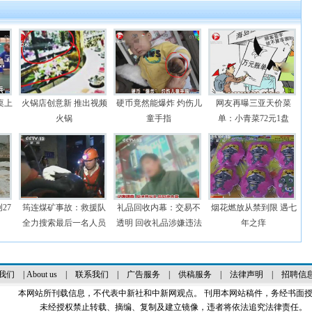
桌上
火锅店创意新 推出视频
硬币竟然能爆炸 灼伤儿
网友再曝三亚天价菜
火锅
童手指
单：小青菜72元1盘
27
筠连煤矿事故：救援队
礼品回收内幕：交易不
烟花燃放从禁到限 遇七
全力搜索最后一名人员
透明 回收礼品涉嫌违法
年之痒
我们
|
About us
|
联系我们
|
广告服务
|
供稿服务
|
法律声明
|
招聘信
本网站所刊载信息，不代表中新社和中新网观点。 刊用本网站稿件，务经书面
未经授权禁止转载、摘编、复制及建立镜像，违者将依法追究法律责任。