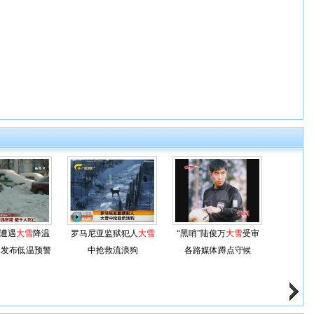
遭遇
大雪
降温
罗马尼亚监狱犯人
大雪
“黑哨”陆俊万
大雪
受审
国发布低温预警
中抢救流浪狗
各路媒体蹲点守候