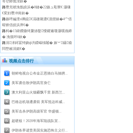
哥ぜ鍗佹湀鈥�
路
瓒充唬浼氬皢浜�8鏈�22鏃ュ彫寮€ 灏嗛
€変妇瓒冲崗鈥�
路
鏃呯編澶х唺鐚€滆礉璐濃€濆揩婊�4宀佸
暒锛佸皢浜庘€�
路
杩�15鍏嬫媺绮夐捇鐜懓鑺遍瓊灏嗘媿鍗
� 浼颁环6鈥�
路
涓浗鐞冨憳娆ф垬鍐嶇牬闂� 姝︾鑷瘉
閰嶅緱涓娾€�
视频点击排行
朝鲜电视台公布金正恩骑白马驰骋...
美军袭击致伊朗高官身亡
澳大利亚山火烟霾飘千里 新西兰...
巴格达机场遭袭前 美军抵达科威...
美军击杀伊朗高级军官 华盛顿...
超硬核！2020年海军陆战队宣...
伊朗各界谴责美国实施恐怖主义行...