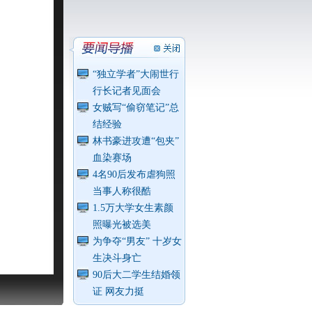
“独立学者”大闹世行
行长记者见面会
女贼写“偷窃笔记”总
结经验
林书豪进攻遭“包夹”
血染赛场
4名90后发布虐狗照
当事人称很酷
1.5万大学女生素颜
照曝光被选美
为争夺“男友” 十岁女
生决斗身亡
90后大二学生结婚领
证 网友力挺