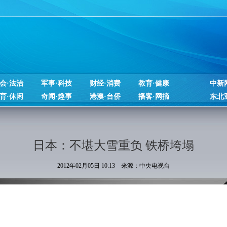
会·法治
军事·科技
财经·消费
教育·健康
中新
育·休闲
奇闻·趣事
港澳·台侨
播客·网摘
东北
日本：不堪大雪重负 铁桥垮塌
2012年02月05日 10:13 来源：中央电视台