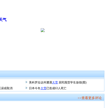
天气
美科罗拉达州遭遇
大雪
居民囤货学生放假(图)
延误或取消
日本今冬
大雪
已造成63人死亡
>>查看更多评论