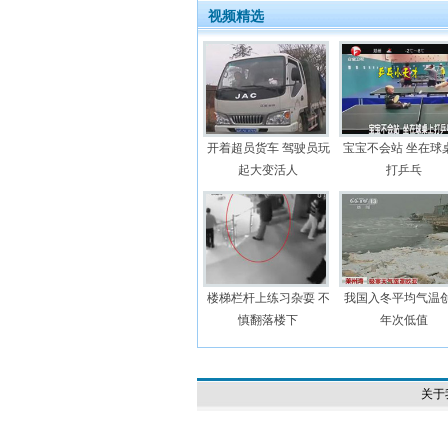
视频精选
开着超员货车 驾驶员玩
宝宝不会站 坐在球
起大变活人
打乒乓
楼梯栏杆上练习杂耍 不
我国入冬平均气温创
慎翻落楼下
年次低值
关于