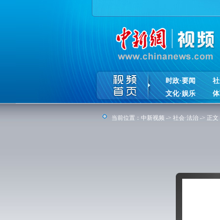
时政·要闻
社
文化·娱乐
体
当前位置：
中新视频
->
社会·法治
-> 正文