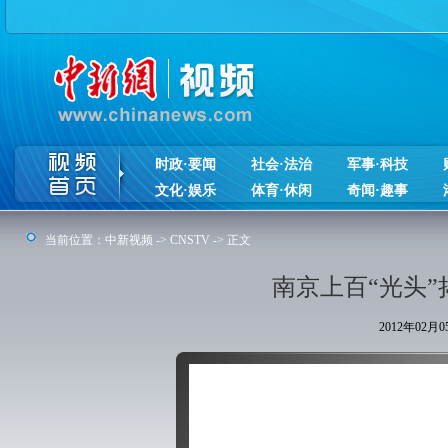
时政·要闻
社会·法治
军事·科技
文化·娱乐
体育·休闲
奇闻·趣事
当前位置：
中新视频
->
CNSTV
-> 正文
南京上百“光头”
2012年02月