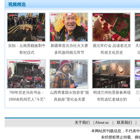
视频精选
实拍：云南景颇族剽牛
新疆将首次办社火大赛
观元宵灯会 品读老北京
天
祭祀仪式
多民族同闹元宵节
民俗文化历史
700年历史马街书会：
山西男童因火毁容变“面
明清兰州街景新春再现
三
1800余民间艺人"斗艺"
具娃娃”受社会关爱
市民追忆老城古韵
关于我们
|
About us
|
联系我们
|
本网站所刊载信息，不代表中
未经授权禁止转载、摘