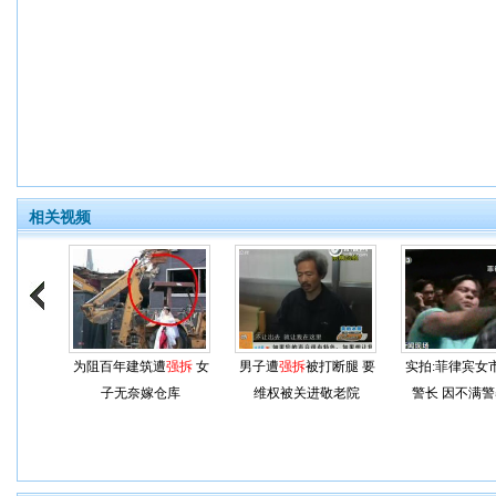
相关视频
为阻百年建筑遭
强拆
女
男子遭
强拆
被打断腿 要
实拍:菲律宾女
子无奈嫁仓库
维权被关进敬老院
警长 因不满警