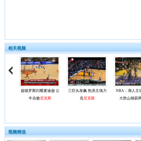
相关视频
超级罗斯闪耀麦迪逊 公
三巨头发飙 热浪主场力
NBA：湖人主场1
牛击败
尼克斯
克
尼克斯
大胜山猫获
视频精选