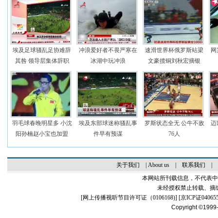
埃及足球骚乱足协难辞
冲浪爱好者不畏严寒在
速滑世界杯俄罗斯站梁
网
其咎 领导层集体辞职
冰湖中玩冲浪
文豪揽铜刘秋宏摘银
羽毛球春晚明星多 小沈
埃及东部球迷称骚乱事
罗斯状态全无 公牛不敌
迈
阳孙楠赵小宝也加盟
件早有预谋
76人
关于我们
|
About us
|
联系我们
|
本网站所刊载信息，不代表中
未经授权禁止转载、摘
[
网上传播视听节目许可证（0106168)
] [
京ICP证04065
Copyright ©1999