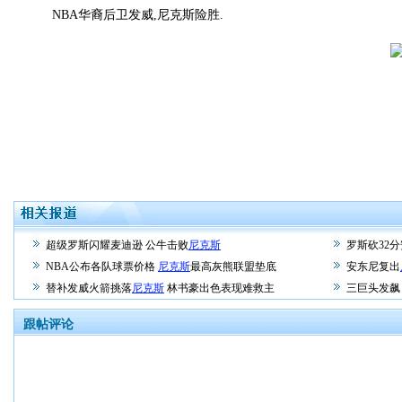
NBA华裔后卫发威,尼克斯险胜.
超级罗斯闪耀麦迪逊 公牛击败
尼克斯
罗斯砍32
NBA公布各队球票价格
尼克斯
最高灰熊联盟垫底
安东尼复出
替补发威火箭挑落
尼克斯
林书豪出色表现难救主
三巨头发飙
跟帖评论