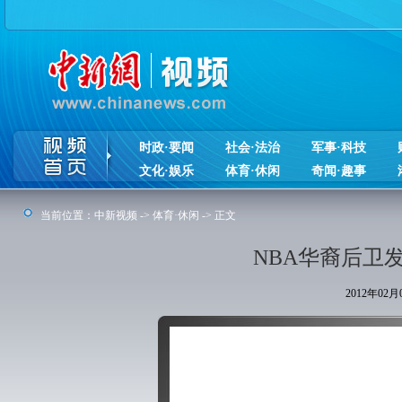
时政·要闻
社会·法治
军事·科技
文化·娱乐
体育·休闲
奇闻·趣事
当前位置：
中新视频
->
体育·休闲
-> 正文
NBA华裔后卫
2012年02