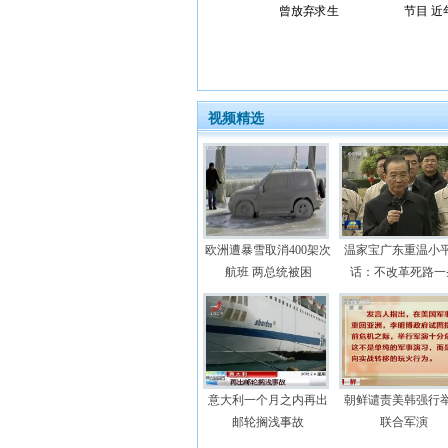
曾放弃求生
节目 近
视频精选
欧洲遭暴雪取消400架次
温家宝广东重温小
航班 两总统被困
话：不改革死路一
意大利一个月之内再出
朝鲜谴责美韩强行
邮轮搁浅事故
联合军演