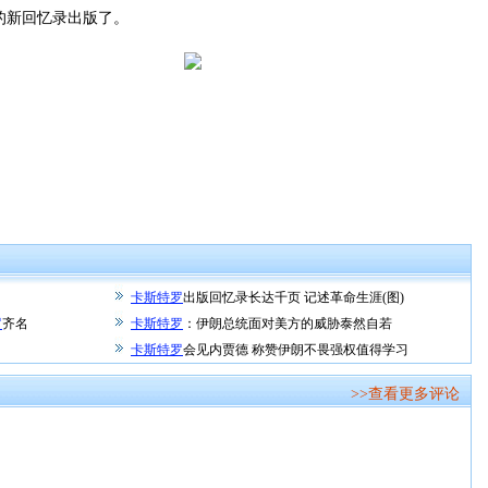
新回忆录出版了。
卡斯特罗
出版回忆录长达千页 记述革命生涯(图)
罗
齐名
卡斯特罗
：伊朗总统面对美方的威胁泰然自若
卡斯特罗
会见内贾德 称赞伊朗不畏强权值得学习
>>查看更多评论