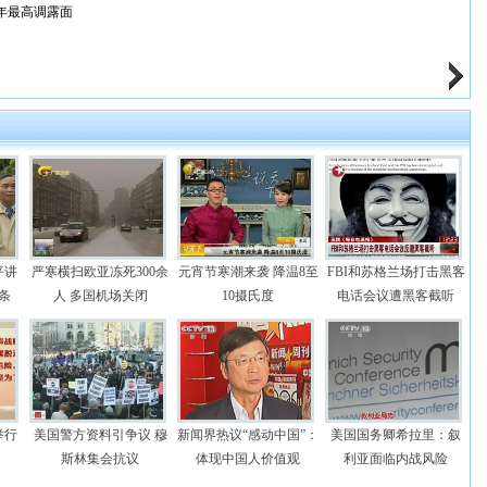
年最高调露面
平讲
严寒横扫欧亚冻死300余
元宵节寒潮来袭 降温8至
FBI和苏格兰场打击黑客
条
人 多国机场关闭
10摄氏度
电话会议遭黑客截听
举行
美国警方资料引争议 穆
新闻界热议“感动中国”：
美国国务卿希拉里：叙
斯林集会抗议
体现中国人价值观
利亚面临内战风险