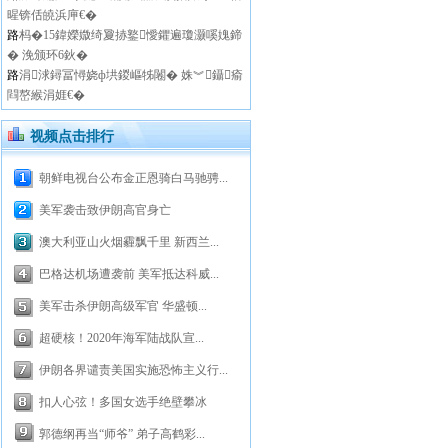
暒锛佸皢浜庘€�
路
杩�15鍏嬫媺绮夐捇鐜懓鑺遍瓊灏嗘媿鍗
� 浼颁环6鈥�
路
涓浗鐞冨憳娆ф垬鍐嶇牬闂� 姝︾鑷瘉
閰嶅緱涓娾€�
视频点击排行
朝鲜电视台公布金正恩骑白马驰骋...
美军袭击致伊朗高官身亡
澳大利亚山火烟霾飘千里 新西兰...
巴格达机场遭袭前 美军抵达科威...
美军击杀伊朗高级军官 华盛顿...
超硬核！2020年海军陆战队宣...
伊朗各界谴责美国实施恐怖主义行...
扣人心弦！多国女选手绝壁攀冰
郭德纲再当“师爷” 弟子高鹤彩...