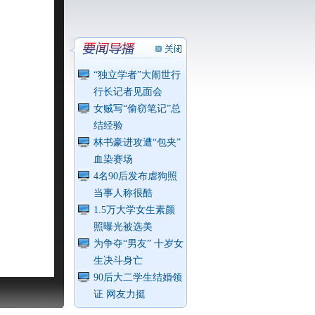
“独立学者”大闹世行
行长记者见面会
女贼写“偷窃笔记”总
结经验
林书豪进攻遭“包夹”
血染赛场
4名90后发布虐狗照
当事人称很酷
1.5万大学女生素颜
照曝光被选美
为争夺“男友” 十岁女
生决斗身亡
90后大二学生结婚领
证 网友力挺