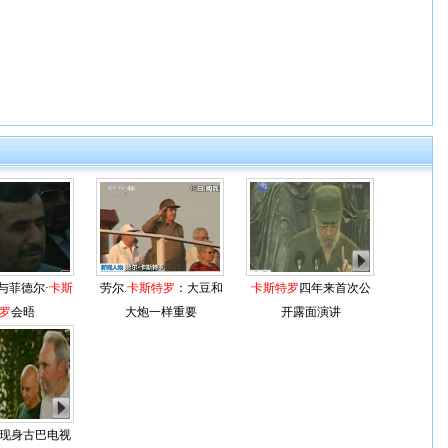
与菲德尔·
卡斯
劳尔.
卡斯特罗
：大豆和
卡斯特罗
四年来首次公
罗
会晤
大炮一样重要
开露面演讲
现身古巴电视