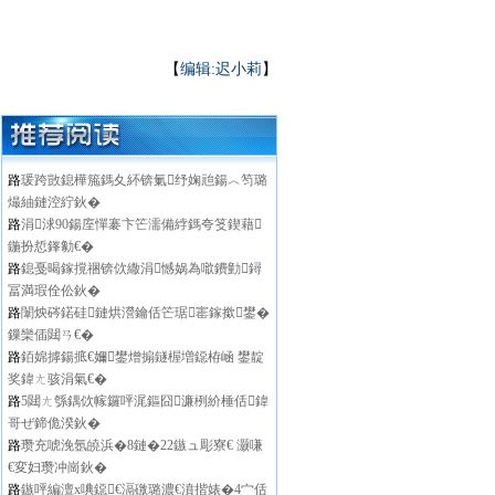
【
编辑:迟小莉
】
路
瑗跨敳鎴樺箷鎷夊紑锛氭纾婅兘鍚︿笉璐
熶紬鏈涳紵鈥�
路
涓浗90鍚庢憚褰卞笀濡備綍鎷夸笅鍥藉
鍦扮悊鎽勨€�
路
鎴戞暍鎵撹祵锛佽繖涓憾娲為噷鐨勭鐞
冨満瑕佺伀鈥�
路
闈炴硶鍩硅鏈烘瀯鑰佸笀琚寚鎵撳鐢�
鏁欒偛閮ㄢ€�
路
銆婂摢鍚掋€嬭鐢熷搧鐩楃増鐚栫崡 鐢靛
奖鍏ㄤ骇涓氣€�
路
5閮ㄤ綔鍝佽幏鑼呯浘鏂囧濂栵紒棰佸鍏
哥ぜ鍗佹湀鈥�
路
瓒充唬浼氬皢浜�8鏈�22鏃ュ彫寮€ 灏嗛
€変妇瓒冲崗鈥�
路
鏃呯編澶х唺鐚€滆礉璐濃€濆揩婊�4宀佸