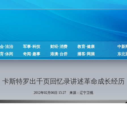
会·法治
军事·科技
财经·消费
教育·健康
中新
育·休闲
奇闻·趣事
港澳·台侨
播客·网摘
东北
卡斯特罗出千页回忆录讲述革命成长经历
2012年02月06日 15:27 来源：辽宁卫视