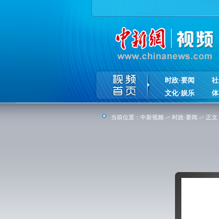
时政·要闻
社
文化·娱乐
体
当前位置：
中新视频
->
时政·要闻
-> 正文