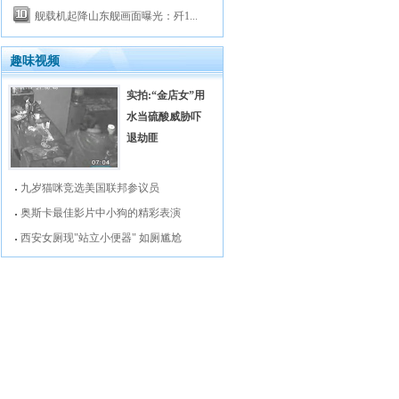
舰载机起降山东舰画面曝光：歼1...
趣味视频
实拍:“金店女”用
水当硫酸威胁吓
退劫匪
九岁猫咪竞选美国联邦参议员
奥斯卡最佳影片中小狗的精彩表演
西安女厕现"站立小便器" 如厕尴尬