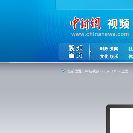
时政·要闻
社
文化·娱乐
体
当前位置：
中新视频
->
CNSTV
-> 正文