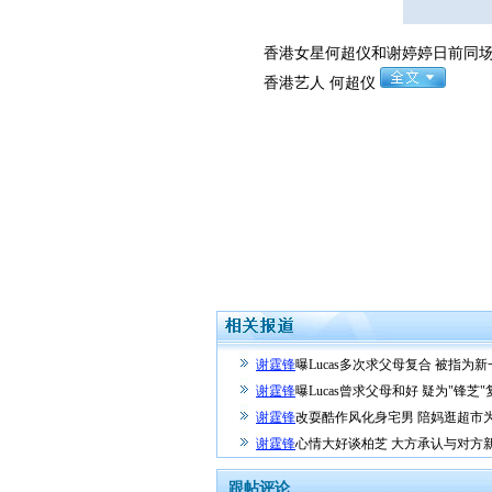
香港女星何超仪和谢婷婷日前同场出
香港艺人 何超仪
谢霆锋
曝Lucas多次求父母复合 被指为
谢霆锋
曝Lucas曾求父母和好 疑为"锋芝
谢霆锋
改耍酷作风化身宅男 陪妈逛超市
谢霆锋
心情大好谈柏芝 大方承认与对方
跟帖评论