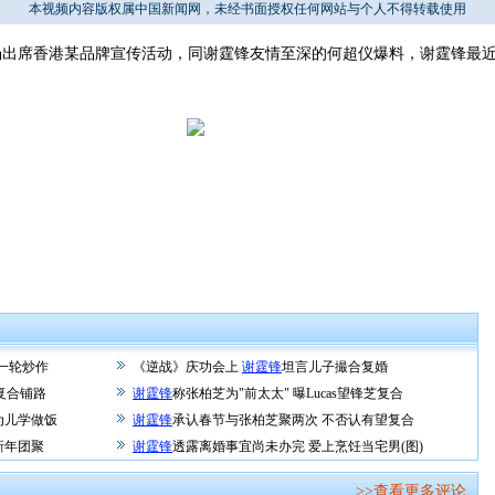
本视频内容版权属中国新闻网，未经书面授权任何网站与个人不得转载使用
席香港某品牌宣传活动，同谢霆锋友情至深的何超仪爆料，谢霆锋最近
新一轮炒作
《逆战》庆功会上
谢霆锋
坦言儿子撮合复婚
"复合铺路
谢霆锋
称张柏芝为"前太太" 曝Lucas望锋芝复合
为儿学做饭
谢霆锋
承认春节与张柏芝聚两次 不否认有望复合
新年团聚
谢霆锋
透露离婚事宜尚未办完 爱上烹饪当宅男(图)
>>查看更多评论