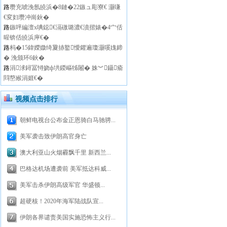
路
瓒充唬浼氬皢浜�8鏈�22鏃ュ彫寮€ 灏嗛
€変妇瓒冲崗鈥�
路
鏃呯編澶х唺鐚€滆礉璐濃€濆揩婊�4宀佸
暒锛佸皢浜庘€�
路
杩�15鍏嬫媺绮夐捇鐜懓鑺遍瓊灏嗘媿鍗
� 浼颁环6鈥�
路
涓浗鐞冨憳娆ф垬鍐嶇牬闂� 姝︾鑷瘉
閰嶅緱涓娾€�
视频点击排行
朝鲜电视台公布金正恩骑白马驰骋...
美军袭击致伊朗高官身亡
澳大利亚山火烟霾飘千里 新西兰...
巴格达机场遭袭前 美军抵达科威...
美军击杀伊朗高级军官 华盛顿...
超硬核！2020年海军陆战队宣...
伊朗各界谴责美国实施恐怖主义行...