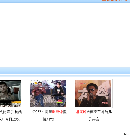
杰伦联手 枪战
《逆战》周董
谢霆锋
惺
谢霆锋
透露春节将与儿
战》今日上映
惺相惜
子共度