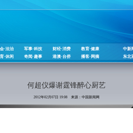
会·法治
军事·科技
财经·消费
教育·健康
中新
育·休闲
奇闻·趣事
港澳·台侨
播客·网摘
东北
何超仪爆谢霆锋醉心厨艺
2012年02月07日 19:08 来源：中国新闻网