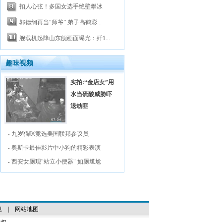
扣人心弦！多国女选手绝壁攀冰
郭德纲再当“师爷” 弟子高鹤彩...
舰载机起降山东舰画面曝光：歼1...
趣味视频
实拍:“金店女”用
水当硫酸威胁吓
退劫匪
九岁猫咪竞选美国联邦参议员
奥斯卡最佳影片中小狗的精彩表演
西安女厕现"站立小便器" 如厕尴尬
息
|
网站地图