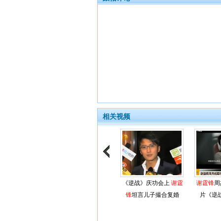
相关视频
《逆战》庆功会上
谢霆
谢霆锋
周
锋
坦言儿子撮合复婚
片《逆