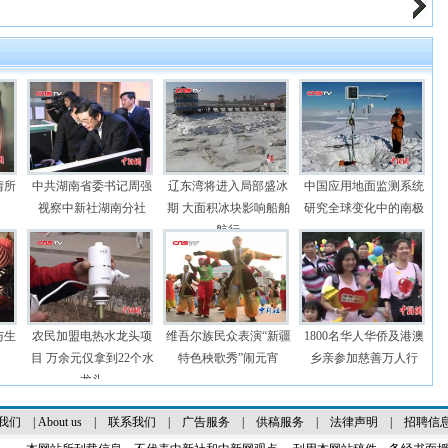
情所
中共湖南省委书记周强
辽东湾将进入局部盛冰
中国应用地面监测系统
视察中新社湖南分社
期 大面积冰块影响船舶
研究全球变化中的南极
航行
与生
农民加盟电热水龙头项
维吾尔族民众表演“新疆
1800名华人华侨及港澳
目 万余元仅拿到22个水
特色秧歌秀”闹元宵
乡亲参加慈善万人行
龙头
我们
|
About us
|
联系我们
|
广告服务
|
供稿服务
|
法律声明
|
招聘信