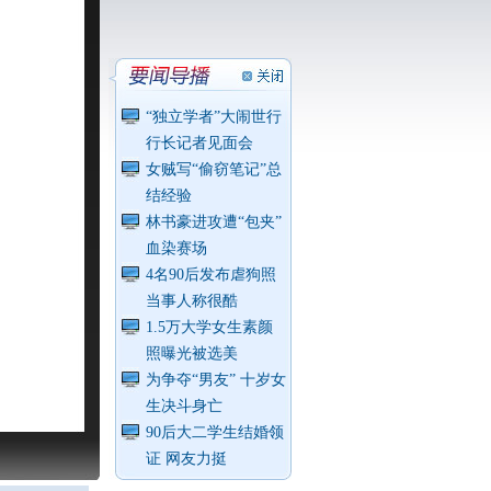
“独立学者”大闹世行
行长记者见面会
女贼写“偷窃笔记”总
结经验
林书豪进攻遭“包夹”
血染赛场
4名90后发布虐狗照
当事人称很酷
1.5万大学女生素颜
照曝光被选美
为争夺“男友” 十岁女
生决斗身亡
90后大二学生结婚领
证 网友力挺