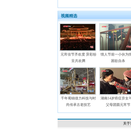
视频精选
元宵佳节齐欢度 异彩纷
情人节前一小伙为
呈共欢腾
困欲自杀
千年蜀锦借力科技与时
湖南14岁癌症弃女
尚传承古老技艺
父母团圆元宵节
关于