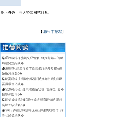
爱上煮饭，并大赞其厨艺非凡。
【
编辑:丁慧程
】
路
瑗跨敳鎴樺箷鎷夊紑锛氭纾婅兘鍚︿笉璐
熶紬鏈涳紵鈥�
路
涓浗90鍚庢憚褰卞笀濡備綍鎷夸笅鍥藉
鍦扮悊鎽勨€�
路
鎴戞暍鎵撹祵锛佽繖涓憾娲為噷鐨勭鐞
冨満瑕佺伀鈥�
路
闈炴硶鍩硅鏈烘瀯鑰佸笀琚寚鎵撳鐢�
鏁欒偛閮ㄢ€�
路
銆婂摢鍚掋€嬭鐢熷搧鐩楃増鐚栫崡 鐢靛
奖鍏ㄤ骇涓氣€�
路
5閮ㄤ綔鍝佽幏鑼呯浘鏂囧濂栵紒棰佸鍏
哥ぜ鍗佹湀鈥�