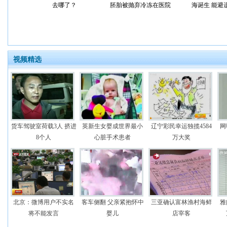
去哪了？
胚胎被抛弃冷冻在医院
海诞生 能避
视频精选
货车驾驶室荷载3人 挤进
英新生女婴成世界最小
辽宁彩民幸运独揽4584
网
8个人
心脏手术患者
万大奖
北京：微博用户不实名
客车侧翻 父亲紧抱怀中
三亚确认富林渔村海鲜
雅
将不能发言
婴儿
店宰客