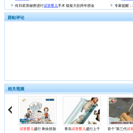
传刘若英秘密进行
试管婴儿
手术 疑挺大肚跨年捞金
专家提醒：
跟帖评论
相关视频
试管婴儿
盛行 剩余胚胎
青岛
试管婴儿
盛行上千
首个“第三代
试