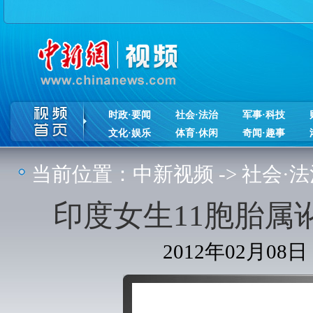
时政·要闻
社会·法治
军事·科技
文化·娱乐
体育·休闲
奇闻·趣事
当前位置：
中新视频
->
社会·法
印度女生11胞胎属
2012年02月08