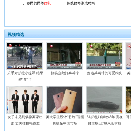
川移民的民俗
婚礼
传统婚俗渐成时尚
视频精选
乐手对驴拉小提琴 结果
搞笑企鹅打乒乓球
痴迷乒乓球的可爱狗狗
英
驴“笑”了
女子未见到偶像离家出
英大学生设计“竹制”智能
51岁老妇咳嗽45年 竟在
哥
走 丈夫挂横幅道歉
机欲拓中国市场
肺里取出7厘米长树枝