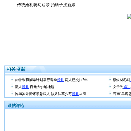
传统婚礼骑马迎亲 抬轿子接新娘
皮特朱莉被曝计划举行春季
婚礼
两人已交往7年
蔡依林称对
新人
婚礼
百元大钞铺地毯
女子为
婚礼
传40岁朱茵怀孕急嫁人 欲效法蔡少芬
婚礼
从简
云南“羊鹿
跟帖评论