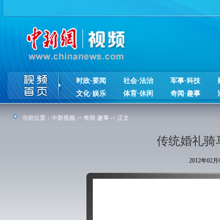
时政·要闻
社会·法治
军事·科技
文化·娱乐
体育·休闲
奇闻·趣事
当前位置：
中新视频
->
奇闻·趣事
-> 正文
传统婚礼骑
2012年02