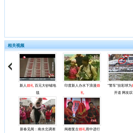
相关视频
新人
婚礼
百元大钞铺地
印度新人办水下浪漫
婚
“警车”挂彩球为
毯
礼
开道 网友
新春见闻：南水北调淅
闽都复古
婚礼
雨中进行