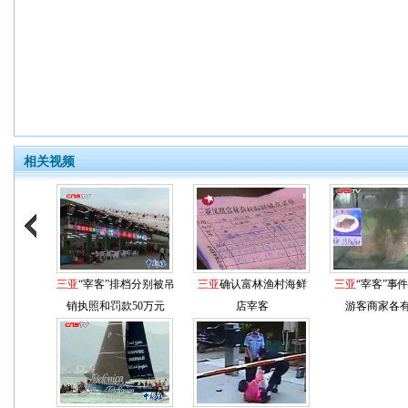
相关视频
三亚
“宰客”排档分别被吊
三亚
确认富林渔村海鲜
三亚
“宰客”事
销执照和罚款50万元
店宰客
游客商家各