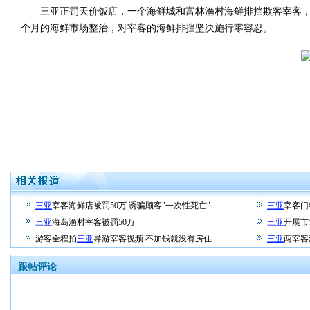
三亚正罚天价饭店，一个海鲜城和富林渔村海鲜排挡欺客宰客，敲
个月的海鲜市场整治，对宰客的海鲜排挡坚决施行零容忍。
三亚
宰客海鲜店被罚50万 诱骗顾客"一次性死亡"
三亚
宰客门
三亚
海岛渔村宰客被罚50万
三亚
开展市
游客全程拍
三亚
导游宰客视频 不加钱就没有房住
三亚
两宰客
跟帖评论