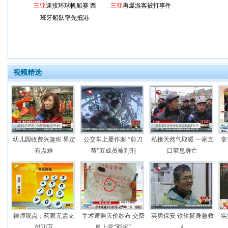
三亚
迎接环球帆船赛 西
三亚
再爆游客被打事件
班牙船队率先抵港
视频精选
幼儿园收费兴趣班 界定
公交车上屡作案 “剪刀
私接天然气取暖 一家五
拿
有点难
帮”五成员被判刑
口窒息身亡
律师观点：药家无需支
手术遭遇天价纱布 交费
英勇保安 铁轨挺身急救
实
付20万
单上变“彩超”
人