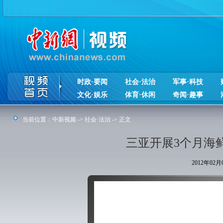
时政·要闻
社会·法治
军事·科技
文化·娱乐
体育·休闲
奇闻·趣事
当前位置：
中新视频
->
社会·法治
-> 正文
三亚开展3个月海
2012年02