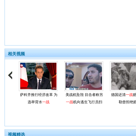
相关视频
萨科齐推行经济改革 为
美战机坠毁 目击者称另
德国还清
一战
赔
选举背水
一战
一战
机向逃生飞行员扫
勒曾拒绝
射
视频精选