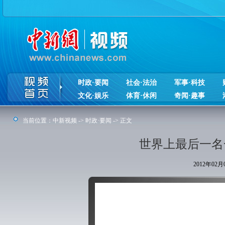
时政·要闻
社会·法治
军事·科技
文化·娱乐
体育·休闲
奇闻·趣事
当前位置：
中新视频
->
时政·要闻
-> 正文
世界上最后一名一
2012年02