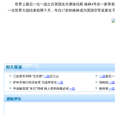
世界上最后一位一战士兵英国女兵弗洛伦斯.格林4号在一家养老院去世
一次世界大战结束前两个月，年仅17岁的格林成为英国空军皇家女
三款新车列阵“北京牌”
一战
定江山
一战
最后一
萨科齐推行经济改革 为选举背水
一战
湖南统
一战
毕淑敏直面“末日”情绪 称人类和病毒必有
一战
换帅第
一战
跟帖评论