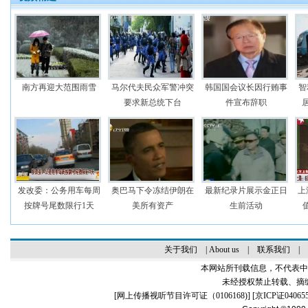
南方再迎大范围雨雪
马尔代夫民众军警冲突
韩国国会议长因行贿事
智
要求新总统下台
件宣布辞职
发改委：公务用车每周
奥巴马下令冻结伊朗在
最新纪录片展示金正日
上
按牌号尾数限行1天
美所有资产
生前活动
关于我们
|
About us
|
联系我们
|
本网站所刊载信息，不代表中
未经授权禁止转载、摘
[
网上传播视听节目许可证（0106168)
] [
京ICP证04065