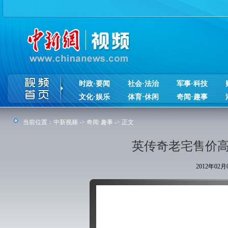
时政·要闻
社会·法治
军事·科技
文化·娱乐
体育·休闲
奇闻·趣事
当前位置：
中新视频
->
奇闻·趣事
-> 正文
英传奇老宅售价高
2012年02