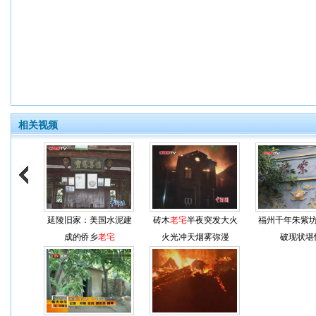
相关视频
延陵旧家：美国水泥建
砖木
老宅
半夜突发大火
福州千年朱紫
成的侨乡
老宅
火光冲天烟雾弥漫
破现状堪