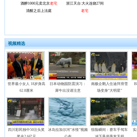
酒醉1000元卖北京
老宅
浙江天台:大火连烧27间
清醒之后上法庭
老宅
视频精选
世界最小女人 18岁身高
日本动物园防震演习：
南极企鹅入住迪拜滑雪
B
62.8厘米
犀牛出没请注意
场变身“大明星”
四川彩民独中50注头奖
冰岛拉加尔河“水怪”视频
惊险瞬间：赛车手驾车
实
奖金2.6亿元
公布
冲下悬崖毫发无损