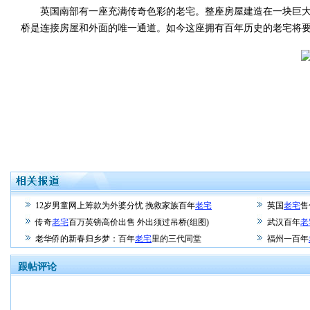
英国南部有一座充满传奇色彩的老宅。整座房屋建造在一块巨大的
桥是连接房屋和外面的唯一通道。如今这座拥有百年历史的老宅将要
12岁男童网上筹款为外婆分忧 挽救家族百年
老宅
英国
老宅
售
传奇
老宅
百万英镑高价出售 外出须过吊桥(组图)
武汉百年
老
老华侨的新春归乡梦：百年
老宅
里的三代同堂
福州一百年
跟帖评论