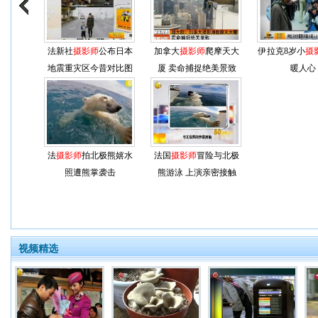
法新社
摄影师
公布日本
加拿大
摄影师
爬摩天大
伊拉克8岁小
摄
地震重灾区今昔对比图
厦 卖命捕捉绝美景致
暖人心
法
摄影师
拍北极熊嬉水
法国
摄影师
冒险与北极
照遭熊掌袭击
熊游泳 上演亲密接触
视频精选