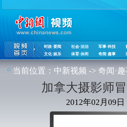
时政·要闻
社会·法治
军事·科技
文化·娱乐
体育·休闲
奇闻·趣事
当前位置：
中新视频
->
奇闻·趣
加拿大摄影师冒
2012年02月09