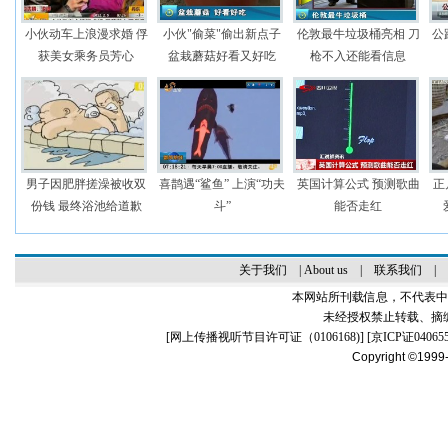
小伙动车上浪漫求婚 俘
小伙"偷菜"偷出新点子
伦敦最牛垃圾桶亮相 刀
公
获美女乘务员芳心
盆栽蘑菇好看又好吃
枪不入还能看信息
男子因肥胖搓澡被收双
喜鹊遇“鲨鱼” 上演“功夫
英国计算公式 预测歌曲
正
份钱 最终浴池给道歉
斗”
能否走红
关于我们
|
About us
|
联系我们
|
本网站所刊载信息，不代表中
未经授权禁止转载、摘
[
网上传播视听节目许可证（0106168)
] [
京ICP证04065
Copyright ©1999