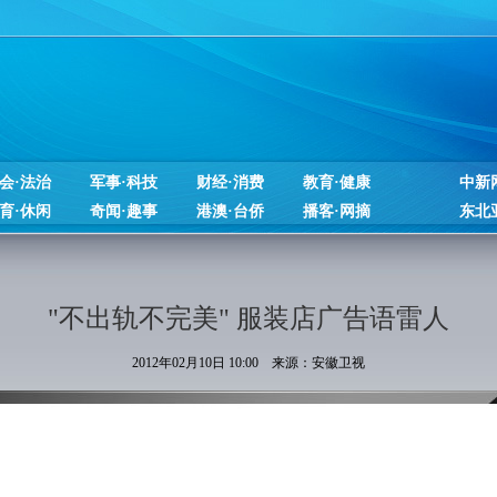
会·法治
军事·科技
财经·消费
教育·健康
中新
育·休闲
奇闻·趣事
港澳·台侨
播客·网摘
东北
"不出轨不完美" 服装店广告语雷人
2012年02月10日 10:00 来源：安徽卫视