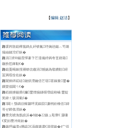
【
编辑:赵洁
】
路
瑗跨敳鎴樺箷鎷夊紑锛氭纾婅兘鍚︿笉璐
熶紬鏈涳紵鈥�
路
涓浗90鍚庢憚褰卞笀濡備綍鎷夸笅鍥藉
鍦扮悊鎽勨€�
路
鎴戞暍鎵撹祵锛佽繖涓憾娲為噷鐨勭鐞
冨満瑕佺伀鈥�
路
闈炴硶鍩硅鏈烘瀯鑰佸笀琚寚鎵撳鐢�
鏁欒偛閮ㄢ€�
路
銆婂摢鍚掋€嬭鐢熷搧鐩楃増鐚栫崡 鐢靛
奖鍏ㄤ骇涓氣€�
路
5閮ㄤ綔鍝佽幏鑼呯浘鏂囧濂栵紒棰佸鍏
哥ぜ鍗佹湀鈥�
路
瓒充唬浼氬皢浜�8鏈�22鏃ュ彫寮€ 灏嗛
€変妇瓒冲崗鈥�
路
鏃呯編澶х唺鐚€滆礉璐濃€濆揩婊�4宀佸