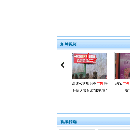
相关视频
高速公路现另类
广告
呼
珠宝
广告
吁情人节莫成“出轨节”
赢
视频精选