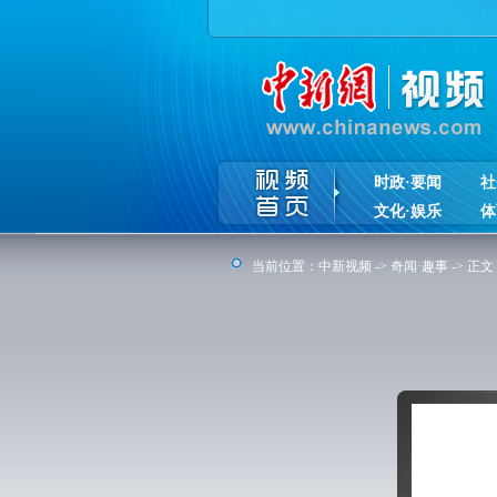
时政·要闻
社
文化·娱乐
体
当前位置：
中新视频
->
奇闻·趣事
-> 正文