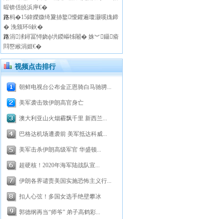
暒锛佸皢浜庘€�
路
杩�15鍏嬫媺绮夐捇鐜懓鑺遍瓊灏嗘媿鍗
� 浼颁环6鈥�
路
涓浗鐞冨憳娆ф垬鍐嶇牬闂� 姝︾鑷瘉
閰嶅緱涓娾€�
视频点击排行
朝鲜电视台公布金正恩骑白马驰骋...
美军袭击致伊朗高官身亡
澳大利亚山火烟霾飘千里 新西兰...
巴格达机场遭袭前 美军抵达科威...
美军击杀伊朗高级军官 华盛顿...
超硬核！2020年海军陆战队宣...
伊朗各界谴责美国实施恐怖主义行...
扣人心弦！多国女选手绝壁攀冰
郭德纲再当“师爷” 弟子高鹤彩...