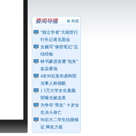
“独立学者”大闹世行
行长记者见面会
女贼写“偷窃笔记”总
结经验
林书豪进攻遭“包夹”
血染赛场
4名90后发布虐狗照
当事人称很酷
1.5万大学女生素颜
照曝光被选美
为争夺“男友” 十岁女
生决斗身亡
90后大二学生结婚领
证 网友力挺