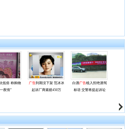
太低俗 称购物
广告
到期没下架 范冰冰
白酒
广告
植入拒绝酒驾
“一夜情”
起诉厂商索赔450万
标语 交警将提起诉讼