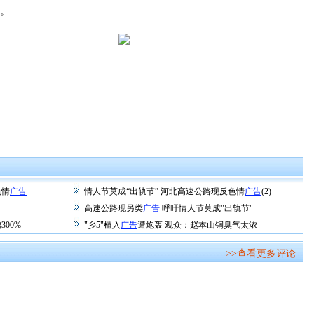
。
色情
广告
情人节莫成“出轨节” 河北高速公路现反色情
广告
(2)
高速公路现另类
广告
呼吁情人节莫成"出轨节"
00%
"乡5"植入
广告
遭炮轰 观众：赵本山铜臭气太浓
>>查看更多评论