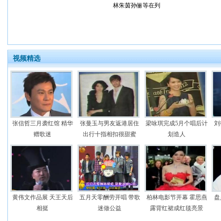
林朱茵孙俪等在列
视频精选
张信哲三月袭红馆 精华
张曼玉与男友返港居住
梁咏琪完成5月个唱后计
刘
赠歌迷
出行十指相扣很甜蜜
划造人
黄伟文作品展 天王天后
五月天零酬劳开唱 带歌
柏林电影节开幕 霍思燕
盘
相挺
迷做公益
露背红裙成红毯亮景