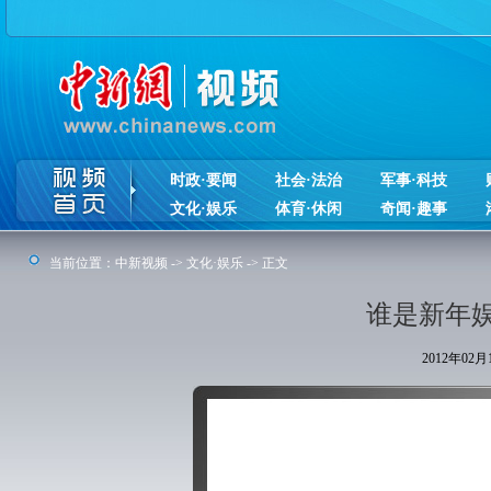
时政·要闻
社会·法治
军事·科技
文化·娱乐
体育·休闲
奇闻·趣事
当前位置：
中新视频
->
文化·娱乐
-> 正文
谁是新年
2012年02