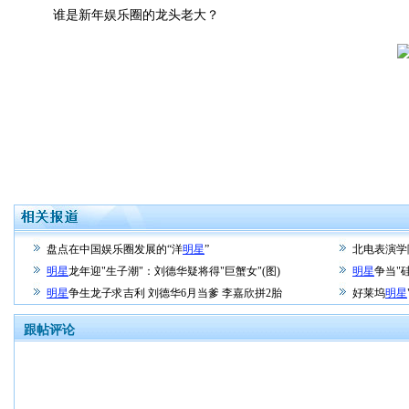
谁是新年娱乐圈的龙头老大？
盘点在中国娱乐圈发展的“洋
明星
”
北电表演学
明星
龙年迎"生子潮"：刘德华疑将得"巨蟹女"(图)
明星
争当"
明星
争生龙子求吉利 刘德华6月当爹 李嘉欣拼2胎
好莱坞
明星
跟帖评论