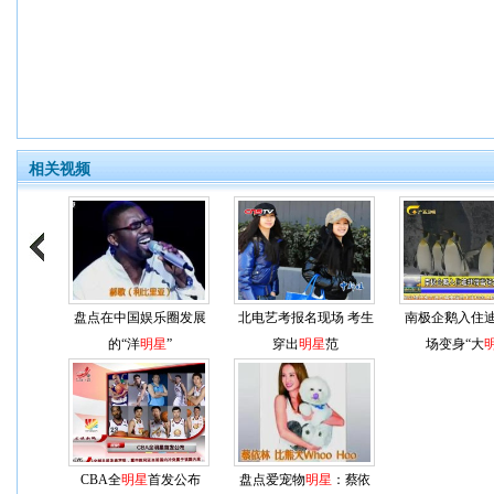
相关视频
盘点在中国娱乐圈发展
北电艺考报名现场 考生
南极企鹅入住
的“洋
明星
”
穿出
明星
范
场变身“大
CBA全
明星
首发公布
盘点爱宠物
明星
：蔡依