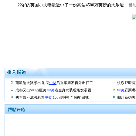
22岁的英国小夫妻最近中了一份高达4500万英镑的大乐透，目
顶呱刮大奖频出 彩民
中奖
后退车票不再外出打工
快乐12即
成都又出500万巨奖
中奖
者全身武装现场发汤圆
中奖
彩票哪
买车票不成买彩票
中奖
16万到手打“飞的”回城
四川新婚夫
跟帖评论