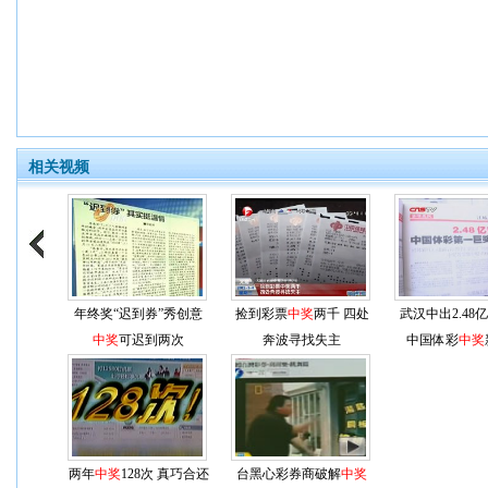
相关视频
年终奖“迟到券”秀创意
捡到彩票
中奖
两千 四处
武汉中出2.48
中奖
可迟到两次
奔波寻找失主
中国体彩
中奖
两年
中奖
128次 真巧合还
台黑心彩券商破解
中奖