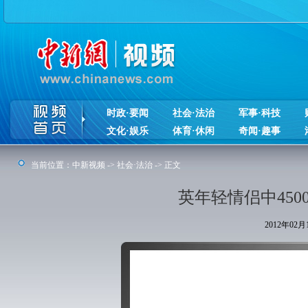
时政·要闻
社会·法治
军事·科技
文化·娱乐
体育·休闲
奇闻·趣事
当前位置：
中新视频
->
社会·法治
-> 正文
英年轻情侣中450
2012年02