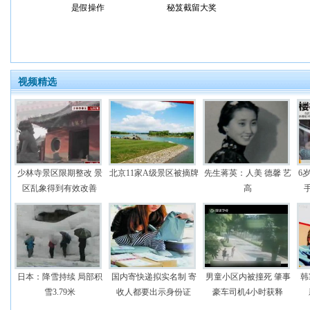
是假操作
秘笈截留大奖
视频精选
少林寺景区限期整改 景
北京11家A级景区被摘牌
先生蒋英：人美 德馨 艺
6
区乱象得到有效改善
高
日本：降雪持续 局部积
国内寄快递拟实名制 寄
男童小区内被撞死 肇事
韩
雪3.79米
收人都要出示身份证
豪车司机4小时获释