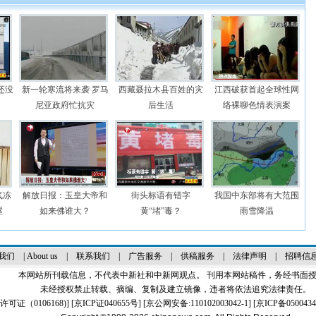
还没
新一轮寒流将来袭 罗马
西藏聂拉木县百姓的灾
江西破获首起全球性网
尼亚政府忙抗灾
后生活
络裸聊色情表演案
气冻
解放日报：玉皇大帝和
街头标语有错字
我国中东部将有大范围
屋
如来佛谁大？
黄“堵”毒？
雨雪降温
我们
|
About us
|
联系我们
|
广告服务
|
供稿服务
|
法律声明
|
招聘信
本网站所刊载信息，不代表中新社和中新网观点。 刊用本网站稿件，务经书面
未经授权禁止转载、摘编、复制及建立镜像，违者将依法追究法律责任。
证（0106168)
] [
京ICP证040655号
] [京公网安备:110102003042-1] [
京ICP备0500434