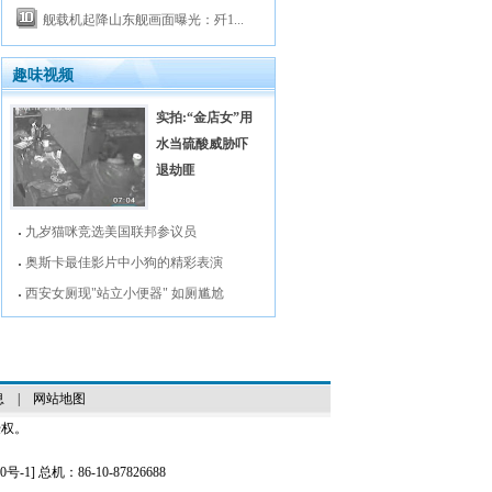
舰载机起降山东舰画面曝光：歼1...
趣味视频
实拍:“金店女”用
水当硫酸威胁吓
退劫匪
九岁猫咪竞选美国联邦参议员
奥斯卡最佳影片中小狗的精彩表演
西安女厕现"站立小便器" 如厕尴尬
息
|
网站地图
授权。
0号-1
] 总机：86-10-87826688