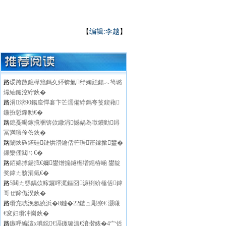
【
编辑:李越
】
路
瑗跨敳鎴樺箷鎷夊紑锛氭纾婅兘鍚︿笉璐
熶紬鏈涳紵鈥�
路
涓浗90鍚庢憚褰卞笀濡備綍鎷夸笅鍥藉
鍦扮悊鎽勨€�
路
鎴戞暍鎵撹祵锛佽繖涓憾娲為噷鐨勭鐞
冨満瑕佺伀鈥�
路
闈炴硶鍩硅鏈烘瀯鑰佸笀琚寚鎵撳鐢�
鏁欒偛閮ㄢ€�
路
銆婂摢鍚掋€嬭鐢熷搧鐩楃増鐚栫崡 鐢靛
奖鍏ㄤ骇涓氣€�
路
5閮ㄤ綔鍝佽幏鑼呯浘鏂囧濂栵紒棰佸鍏
哥ぜ鍗佹湀鈥�
路
瓒充唬浼氬皢浜�8鏈�22鏃ュ彫寮€ 灏嗛
€変妇瓒冲崗鈥�
路
鏃呯編澶х唺鐚€滆礉璐濃€濆揩婊�4宀佸