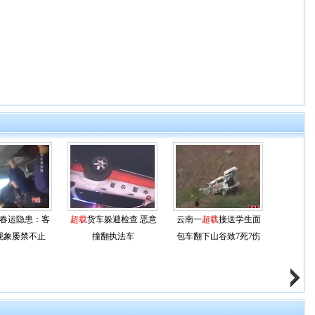
春运隐患：客
超载
货车躲避检查 恶意
云南一
超载
接送学生面
现象屡禁不止
撞翻执法车
包车翻下山谷致7死7伤