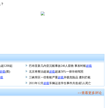
载？
超1200起
巴布亚新几内亚沉船事故246人获救 事发时船
超载
超载
(图)
北京将整治超速
超载
超速50%一律吊销驾照
超载
三峡库区一些客船严重
超载
并载危险品 遭到拦截
驶
2011年12月
超载
车辆运送学生事件共造成5人死亡
>>查看更多评论