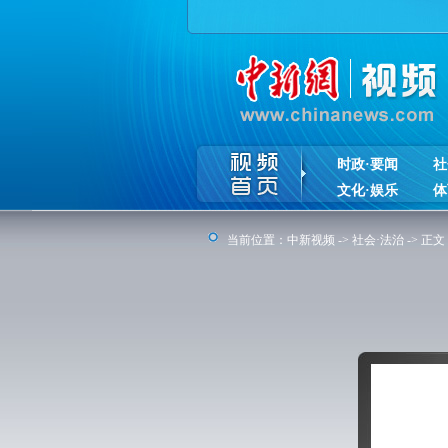
时政·要闻
社
文化·娱乐
体
当前位置：
中新视频
->
社会·法治
-> 正文