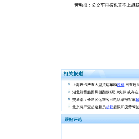
劳动报：公交车再挤也算不上超
上海设卡严查大型货运车辆
超载
日查违法
湖北籍货船因风侧翻致1死10失踪 或存在
交通部：长途客运乘客可电话举报客车
北京将严查超速超员
超载
超限和疲劳驾
跟帖评论