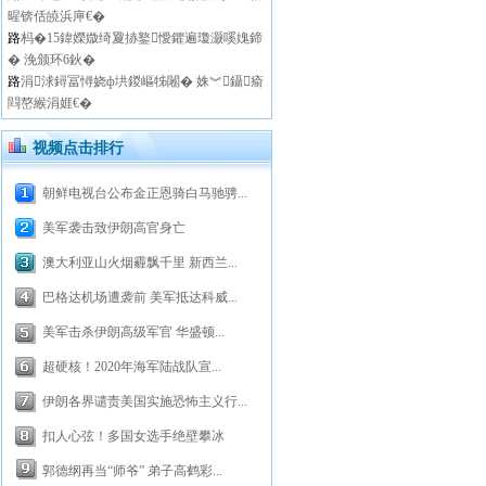
暒锛佸皢浜庘€�
路
杩�15鍏嬫媺绮夐捇鐜懓鑺遍瓊灏嗘媿鍗
� 浼颁环6鈥�
路
涓浗鐞冨憳娆ф垬鍐嶇牬闂� 姝︾鑷瘉
閰嶅緱涓娾€�
视频点击排行
朝鲜电视台公布金正恩骑白马驰骋...
美军袭击致伊朗高官身亡
澳大利亚山火烟霾飘千里 新西兰...
巴格达机场遭袭前 美军抵达科威...
美军击杀伊朗高级军官 华盛顿...
超硬核！2020年海军陆战队宣...
伊朗各界谴责美国实施恐怖主义行...
扣人心弦！多国女选手绝壁攀冰
郭德纲再当“师爷” 弟子高鹤彩...