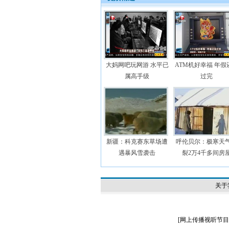
大妈网吧玩网游 水平已
ATM机好幸福 年假
属高手级
过完
新疆：科克赛东草场遭
呼伦贝尔：极寒天
遇暴风雪袭击
裂2万4千多间房
关于
[
网上传播视听节目许可