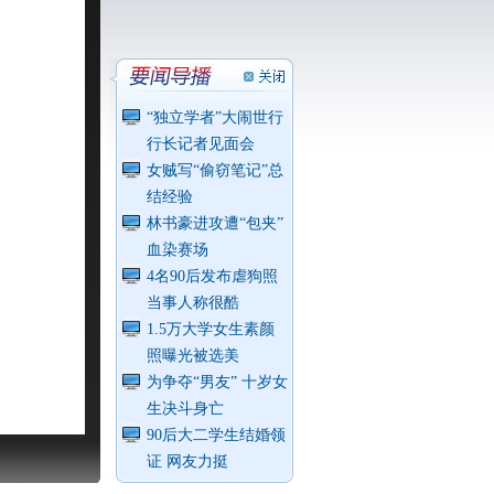
“独立学者”大闹世行
行长记者见面会
女贼写“偷窃笔记”总
结经验
林书豪进攻遭“包夹”
血染赛场
4名90后发布虐狗照
当事人称很酷
1.5万大学女生素颜
照曝光被选美
为争夺“男友” 十岁女
生决斗身亡
90后大二学生结婚领
证 网友力挺