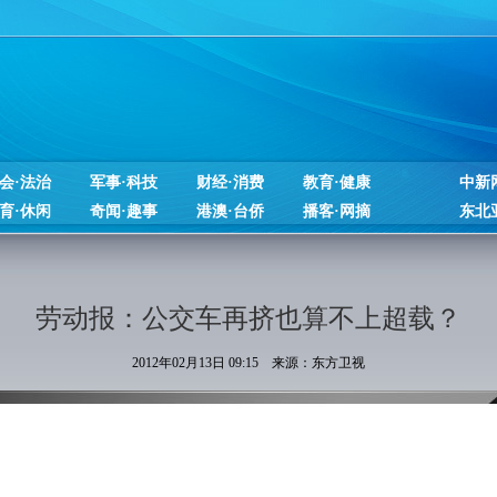
会·法治
军事·科技
财经·消费
教育·健康
中新
育·休闲
奇闻·趣事
港澳·台侨
播客·网摘
东北
劳动报：公交车再挤也算不上超载？
2012年02月13日 09:15 来源：东方卫视