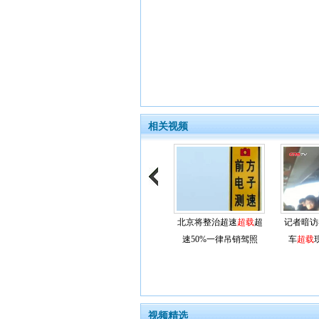
相关视频
北京将整治超速
超载
超
记者暗访
速50%一律吊销驾照
车
超载
视频精选