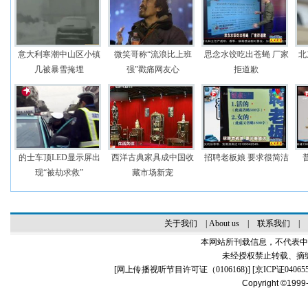
意大利寒潮中山区小镇
微笑哥称“流浪比上班
思念水饺吃出苍蝇 厂家
北
几被暴雪掩埋
强”戳痛网友心
拒道歉
的士车顶LED显示屏出
西洋古典家具成中国收
招聘老板娘 要求很简洁
现“被劫求救”
藏市场新宠
关于我们
|
About us
|
联系我们
|
本网站所刊载信息，不代表中
未经授权禁止转载、摘
[
网上传播视听节目许可证（0106168)
] [
京ICP证04065
Copyright ©1999