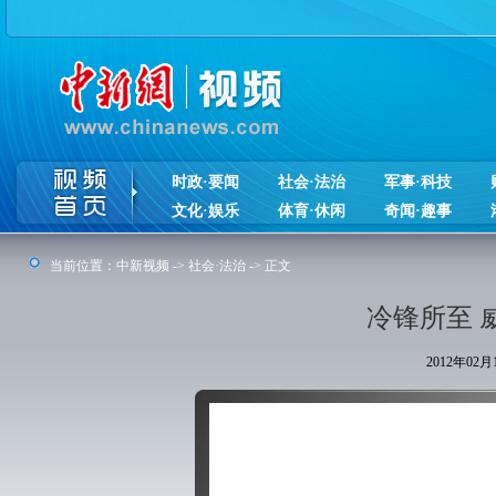
时政·要闻
社会·法治
军事·科技
文化·娱乐
体育·休闲
奇闻·趣事
当前位置：
中新视频
->
社会·法治
-> 正文
冷锋所至 
2012年02