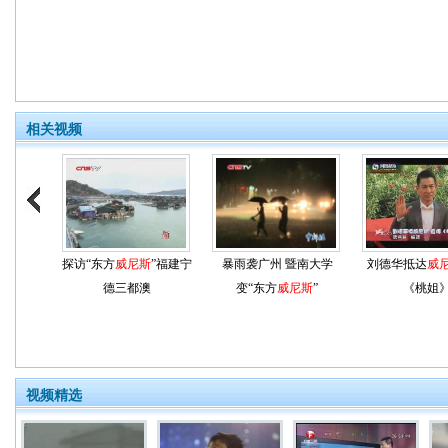
相关视频
探访“东方
威尼斯
”福建宁
暴雨袭广州 暨南大学
刘德华抵达
威
德三都澳
变“东方
威尼斯
”
《桃姐
视频精选