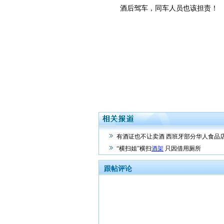
酒后驾车，同车人员也该担责！
有酒证也不让卖酒 西班牙部分华人食品
“横扫姐”横扫
酒架
只因借用厕所
跟帖评论