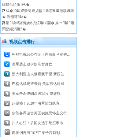
暒锛佸皢浜庘€�
路
杩�15鍏嬫媺绮夐捇鐜懓鑺遍瓊灏嗘媿鍗
� 浼颁环6鈥�
路
涓浗鐞冨憳娆ф垬鍐嶇牬闂� 姝︾鑷瘉
閰嶅緱涓娾€�
视频点击排行
朝鲜电视台公布金正恩骑白马驰骋...
美军袭击致伊朗高官身亡
澳大利亚山火烟霾飘千里 新西兰...
巴格达机场遭袭前 美军抵达科威...
美军击杀伊朗高级军官 华盛顿...
超硬核！2020年海军陆战队宣...
伊朗各界谴责美国实施恐怖主义行...
扣人心弦！多国女选手绝壁攀冰
郭德纲再当“师爷” 弟子高鹤彩...