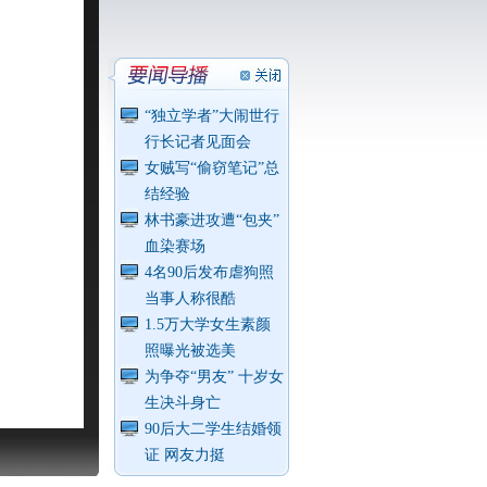
“独立学者”大闹世行
行长记者见面会
女贼写“偷窃笔记”总
结经验
林书豪进攻遭“包夹”
血染赛场
4名90后发布虐狗照
当事人称很酷
1.5万大学女生素颜
照曝光被选美
为争夺“男友” 十岁女
生决斗身亡
90后大二学生结婚领
证 网友力挺