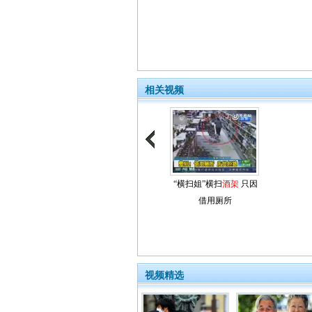
相关视频
“横扫姐”横扫
酒架
只因
借用厕所
视频精选