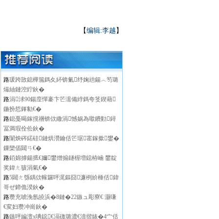
【
编辑:李越
】
路
瑗跨敳鎴樺箷鎷夊紑锛氭纾婅兘鍚︿笉璐
熶紬鏈涳紵鈥�
路
涓浗90鍚庢憚褰卞笀濡備綍鎷夸笅鍥藉
鍦扮悊鎽勨€�
路
鎴戞暍鎵撹祵锛佽繖涓憾娲為噷鐨勭鐞
冨満瑕佺伀鈥�
路
闈炴硶鍩硅鏈烘瀯鑰佸笀琚寚鎵撳鐢�
鏁欒偛閮ㄢ€�
路
銆婂摢鍚掋€嬭鐢熷搧鐩楃増鐚栫崡 鐢靛
奖鍏ㄤ骇涓氣€�
路
5閮ㄤ綔鍝佽幏鑼呯浘鏂囧濂栵紒棰佸鍏
哥ぜ鍗佹湀鈥�
路
瓒充唬浼氬皢浜�8鏈�22鏃ュ彫寮€ 灏嗛
€変妇瓒冲崗鈥�
路
鏃呯編澶х唺鐚€滆礉璐濃€濆揩婊�4宀佸