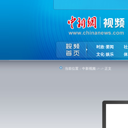
时政·要闻
社
文化·娱乐
体
当前位置：
中新视频
-> -> 正文