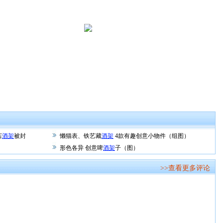
店
酒架
被封
懒猫表、铁艺藏
酒架
4款有趣创意小物件（组图）
形色各异 创意啤
酒架
子（图）
>>查看更多评论