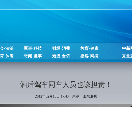
会·法治
军事·科技
财经·消费
教育·健康
中新
育·休闲
奇闻·趣事
港澳·台侨
播客·网摘
东北
酒后驾车同车人员也该担责！
2012年02月13日 17:43 来源：山东卫视