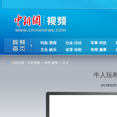
时政·要闻
社会·法治
军事·科技
文化·娱乐
体育·休闲
奇闻·趣事
当前位置：
中新视频
->
奇闻·趣事
-> 正文
牛人玩
2012年02