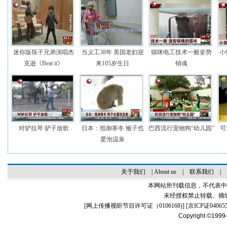
迷你版筷子兄弟演唱杰
当义工38年 美国老妇迎
猫咪电工技术一般姿势
小
克逊《Beat it》
来105岁生日
销魂
对驴拉琴 驴子放歌
日本：抵御寒冬 猴子也
巴西流行宠物狗“幼儿园”
可
爱泡温泉
关于我们
|
About us
|
联系我们
|
本网站所刊载信息，不代表中
未经授权禁止转载、摘
[
网上传播视听节目许可证（0106168)
] [
京ICP证04065
Copyright ©1999