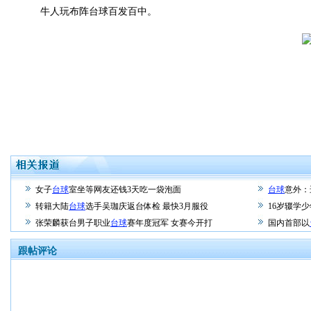
牛人玩布阵台球百发百中。
女子
台球
室坐等网友还钱3天吃一袋泡面
台球
意外：
转籍大陆
台球
选手吴珈庆返台体检 最快3月服役
16岁辍学
张荣麟获台男子职业
台球
赛年度冠军 女赛今开打
国内首部以
跟帖评论