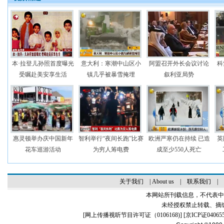
本·拉登儿孙照首度曝光
意大利：寒潮中山区小
阿盟召开外长会议讨论
科
受嘱赴美安享生活
镇几乎被暴雪掩埋
叙利亚局势
惠灵顿举办庆中国新年
智利举行“夜间长跑”比赛
欧洲严寒仍在持续 已造
英
花车巡游活动
为穷人筹电费
成至少550人死亡
关于我们
|
About us
|
联系我们
|
本网站所刊载信息，不代表中
未经授权禁止转载、摘
[
网上传播视听节目许可证（0106168)
] [
京ICP证04065