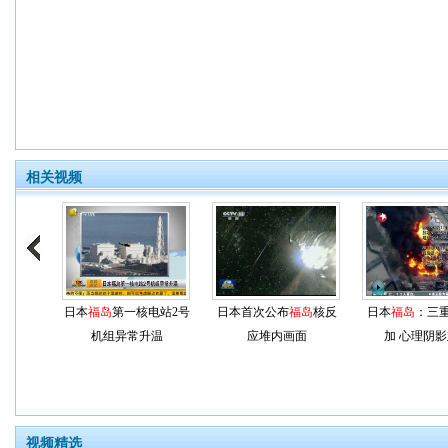
相关视频
日本
福岛
第一核电站2号
日本首次公布
福岛
核反
日本
福岛
：三
机组异常升温
应堆内画面
加 心理阴
视频精选