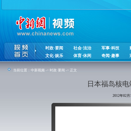
时政·要闻
社会·法治
军事·科技
文化·娱乐
体育·休闲
奇闻·趣事
当前位置：
中新视频
->
时政·要闻
-> 正文
日本福岛核电
2012年02