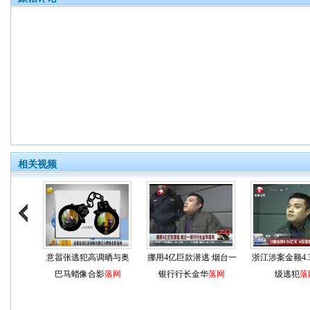
相关视频
意嚣张逃犯高调晒与奥
挪用4亿巨款潜逃 烟台一
浙江涉案金额4.
巴马蜡像合影
落网
银行行长金华
落网
级逃犯
落