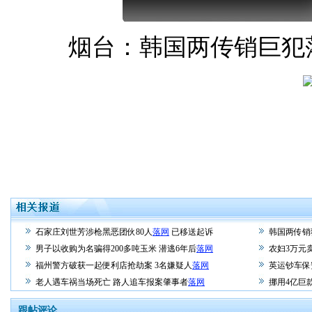
烟台：韩国两传销巨犯落网
石家庄刘世芳涉枪黑恶团伙80人
落网
已移送起诉
韩国两传销
男子以收购为名骗得200多吨玉米 潜逃6年后
落网
农妇3万元
福州警方破获一起便利店抢劫案 3名嫌疑人
落网
英运钞车保
老人遇车祸当场死亡 路人追车报案肇事者
落网
挪用4亿巨
跟帖评论