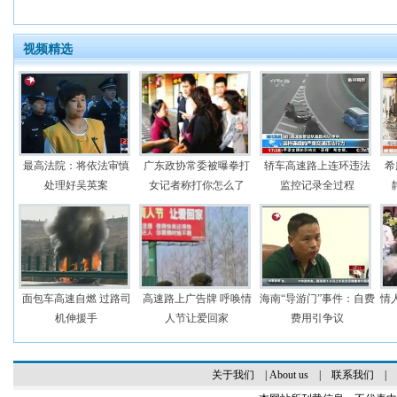
视频精选
最高法院：将依法审慎
广东政协常委被曝拳打
轿车高速路上连环违法
希
处理好吴英案
女记者称打你怎么了
监控记录全过程
面包车高速自燃 过路司
高速路上广告牌 呼唤情
海南“导游门”事件：自费
情
机伸援手
人节让爱回家
费用引争议
关于我们
|
About us
|
联系我们
|