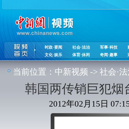
时政·要闻
社会·法治
军事·科技
文化·娱乐
体育·休闲
奇闻·趣事
当前位置：
中新视频
->
社会·法
韩国两传销巨犯烟台
2012年02月15日 0