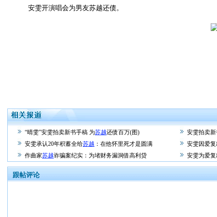
安雯开演唱会为男友苏越还债。
“晴雯”安雯拍卖新书手稿 为
苏越
还债百万(图)
安雯拍卖新
安雯承认20年积蓄全给
苏越
：在他怀里死才是圆满
安雯因爱复
作曲家
苏越
诈骗案纪实：为堵财务漏洞借高利贷
安雯为爱复
跟帖评论