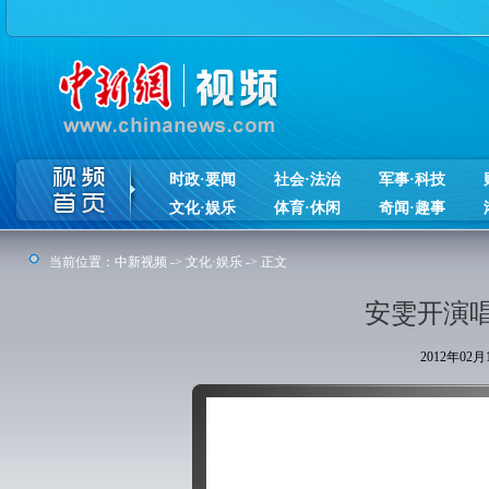
时政·要闻
社会·法治
军事·科技
文化·娱乐
体育·休闲
奇闻·趣事
当前位置：
中新视频
->
文化·娱乐
-> 正文
安雯开演
2012年02