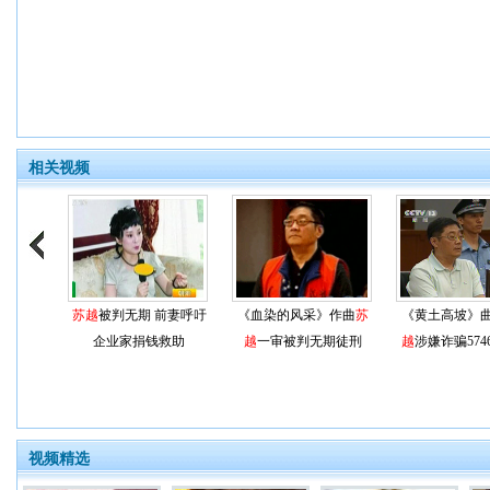
相关视频
苏越
被判无期 前妻呼吁
《血染的风采》作曲
苏
《黄土高坡》
企业家捐钱救助
越
一审被判无期徒刑
越
涉嫌诈骗574
视频精选