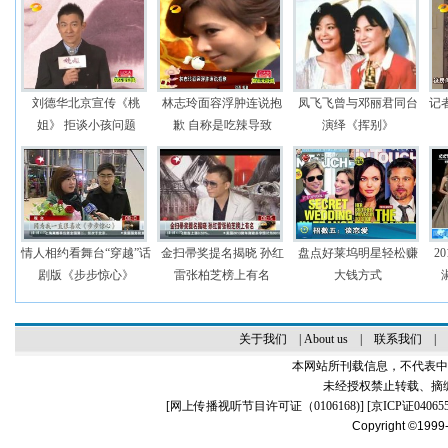
刘德华北京宣传《桃
林志玲面容浮肿连说抱
凤飞飞曾与邓丽君同台
记
姐》 拒谈小孩问题
歉 自称是吃辣导致
演绎《挥别》
情人相约看舞台“穿越”话
金扫帚奖提名揭晓 孙红
盘点好莱坞明星轻松赚
2
剧版《步步惊心》
雷张柏芝榜上有名
大钱方式
关于我们
|
About us
|
联系我们
|
本网站所刊载信息，不代表中
未经授权禁止转载、摘
[
网上传播视听节目许可证（0106168)
] [
京ICP证04065
Copyright ©1999