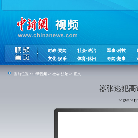
时政·要闻
社会·法治
军事·科技
文化·娱乐
体育·休闲
奇闻·趣事
当前位置：
中新视频
->
社会·法治
-> 正文
嚣张逃犯高
2012年02