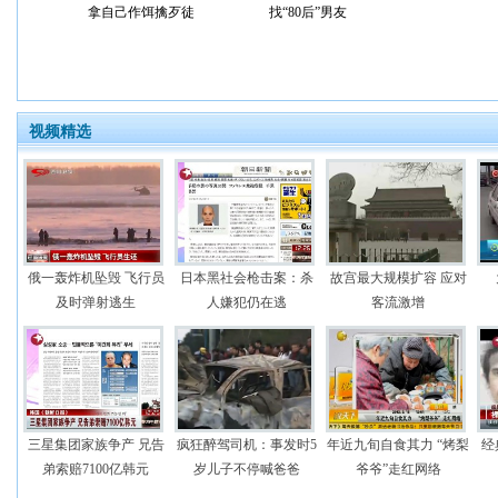
拿自己作饵擒歹徒
找“80后”男友
视频精选
俄一轰炸机坠毁 飞行员
日本黑社会枪击案：杀
故宫最大规模扩容 应对
及时弹射逃生
人嫌犯仍在逃
客流激增
三星集团家族争产 兄告
疯狂醉驾司机：事发时5
年近九旬自食其力 “烤梨
经
弟索赔7100亿韩元
岁儿子不停喊爸爸
爷爷”走红网络