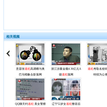
相关视频
意嚣张
逃犯
高调晒与奥
浙江涉案金额4.36亿元A
逃犯
考取名校
巴马蜡像合影落网
级
逃犯
落网
特招为公
QQ聊天钓
逃犯
美女警察
辽宁52岁女
逃犯
整容后