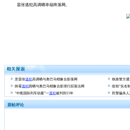
嚣张逃犯高调晒幸福终落网。
意嚣张
逃犯
高调晒与奥巴马蜡像合影落网
铁路警方通
倒霉
逃犯
因晒与奥巴马蜡像合影泄行踪落法网
借助“实名
“中俄国际列车劫案”一
逃犯
被判刑15年
民警骗杀人
跟帖评论