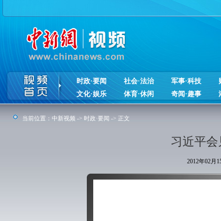
时政·要闻
社会·法治
军事·科技
文化·娱乐
体育·休闲
奇闻·趣事
当前位置：
中新视频
->
时政·要闻
-> 正文
习近平会
2012年02月