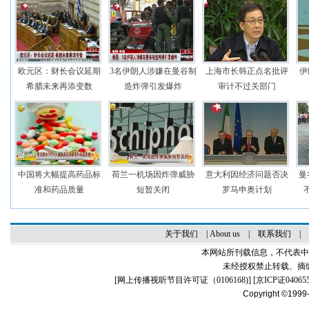
欧元区：财长会议延期
3名伊朗人涉嫌在曼谷制
上海市长韩正点名批评
伊
希腊未来再添变数
造炸弹引发爆炸
审计不过关部门
中国将大幅提高药品标
荷兰一机场因炸弹威胁
意大利因经济问题否决
曼
准和药品质量
短暂关闭
罗马申奥计划
关于我们
|
About us
|
联系我们
|
本网站所刊载信息，不代表中
未经授权禁止转载、摘
[
网上传播视听节目许可证（0106168)
] [
京ICP证04065
Copyright ©1999