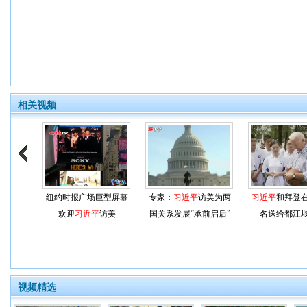
相关视频
纽约时报广场巨型屏幕
专家：
习近平
访美为两
习近平
和拜登
欢迎
习近平
访美
国关系发展“承前启后”
名送给都江
视频精选