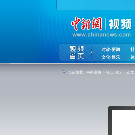
时政·要闻
社
文化·娱乐
体
当前位置：
中新视频
->
社会·法治
-> 正文