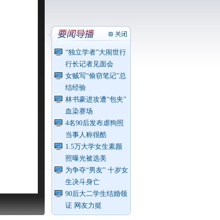
“独立学者”大闹世行
行长记者见面会
女贼写“偷窃笔记”总
结经验
林书豪进攻遭“包夹”
血染赛场
4名90后发布虐狗照
当事人称很酷
1.5万大学女生素颜
照曝光被选美
为争夺“男友” 十岁女
生决斗身亡
90后大二学生结婚领
证 网友力挺