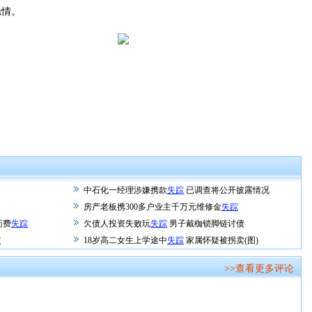
情。
中石化一经理涉嫌携款
失踪
已调查将公开披露情况
房产老板携300多户业主千万元维修金
失踪
药费
失踪
欠债人投资失败玩
失踪
男子戴枷锁脚链讨债
踪
18岁高二女生上学途中
失踪
家属怀疑被拐卖(图)
>>查看更多评论