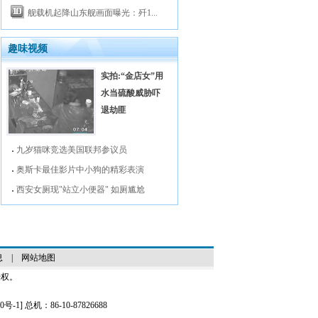
舰载机起降山东舰画面曝光：歼1...
趣味视频
实拍:“金店女”用
水当硫酸威胁吓
退劫匪
九岁猫咪竞选美国联邦参议员
奥斯卡最佳影片中小狗的精彩表演
西安女厕现"站立小便器" 如厕尴尬
息
|
网站地图
授权。
0号-1
] 总机：86-10-87826688