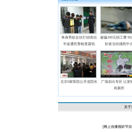
单身男欲合伙打劫情侣
被骗300元招工费 9
半途遭民警检查露馅
职者当街捅死中
北京6家医院公开选院长
广场划出专区 让宠
有厕所
关于
[
网上传播视听节目许可