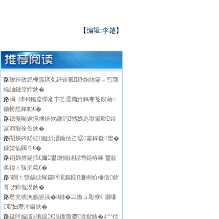
【
编辑:李越
】
路
瑗跨敳鎴樺箷鎷夊紑锛氭纾婅兘鍚︿笉璐
熶紬鏈涳紵鈥�
路
涓浗90鍚庢憚褰卞笀濡備綍鎷夸笅鍥藉
鍦扮悊鎽勨€�
路
鎴戞暍鎵撹祵锛佽繖涓憾娲為噷鐨勭鐞
冨満瑕佺伀鈥�
路
闈炴硶鍩硅鏈烘瀯鑰佸笀琚寚鎵撳鐢�
鏁欒偛閮ㄢ€�
路
銆婂摢鍚掋€嬭鐢熷搧鐩楃増鐚栫崡 鐢靛
奖鍏ㄤ骇涓氣€�
路
5閮ㄤ綔鍝佽幏鑼呯浘鏂囧濂栵紒棰佸鍏
哥ぜ鍗佹湀鈥�
路
瓒充唬浼氬皢浜�8鏈�22鏃ュ彫寮€ 灏嗛
€変妇瓒冲崗鈥�
路
鏃呯編澶х唺鐚€滆礉璐濃€濆揩婊�4宀佸