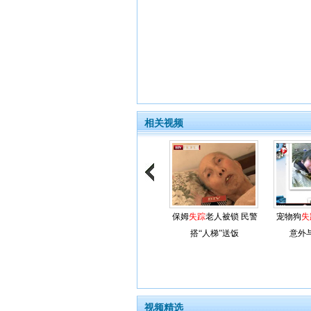
相关视频
保姆
失踪
老人被锁 民警
宠物狗
失
搭“人梯”送饭
意外
视频精选