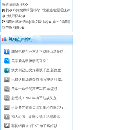
暒锛佸皢浜庘€�
路
杩�15鍏嬫媺绮夐捇鐜懓鑺遍瓊灏嗘媿鍗
� 浼颁环6鈥�
路
涓浗鐞冨憳娆ф垬鍐嶇牬闂� 姝︾鑷瘉
閰嶅緱涓娾€�
视频点击排行
朝鲜电视台公布金正恩骑白马驰骋...
美军袭击致伊朗高官身亡
澳大利亚山火烟霾飘千里 新西兰...
巴格达机场遭袭前 美军抵达科威...
美军击杀伊朗高级军官 华盛顿...
超硬核！2020年海军陆战队宣...
伊朗各界谴责美国实施恐怖主义行...
扣人心弦！多国女选手绝壁攀冰
郭德纲再当“师爷” 弟子高鹤彩...