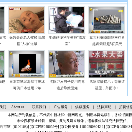
0后求
保姆失踪老人被锁 民警
地铁站便利车变身“收发
意大利搁浅邮轮幸存者
介
搭“人梯”送饭
室”
起诉索赔超5亿美元
物也
日本首试采海底可燃冰
沈阳57岁男子使用肉毒
店家温暖提示：等车请
可供日本使用12年
素后导致面瘫
进屋，外面冷！
我们
|
About us
|
联系我们
|
广告服务
|
供稿服务
|
法律声明
|
招聘信
本网站所刊载信息，不代表中新社和中新网观点。 刊用本网站稿件，务经书面
未经授权禁止转载、摘编、复制及建立镜像，违者将依法追究法律责任。
证（0106168)
] [
京ICP证040655号
] [京公网安备:110102003042-1] [
京ICP备0500434