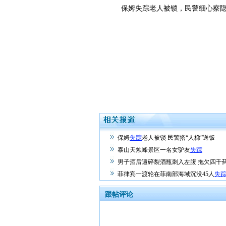
保姆失踪老人被锁，民警细心察隐
保姆
失踪
老人被锁 民警搭“人梯”送饭
泰山天烛峰景区一名女驴友
失踪
男子酒后遭碎裂酒瓶刺入左腹 拖欠四千
菲律宾一渡轮在菲南部海域沉没45人
失
跟帖评论