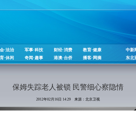
会·法治
军事·科技
财经·消费
教育·健康
中新
育·休闲
奇闻·趣事
港澳·台侨
播客·网摘
东北
保姆失踪老人被锁 民警细心察隐情
2012年02月16日 14:29 来源：北京卫视