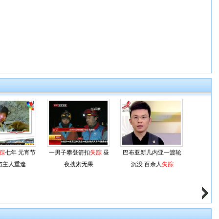
踪
七年 元宵节
一男子攀登箭扣
失踪
昼
巴布亚新几内亚一渡轮
与主人重逢
夜搜索无果
沉没 百余人
失踪