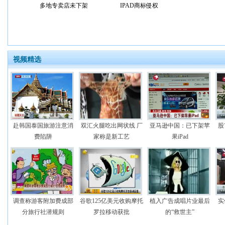
多地专卖店未下架
IPAD商标侵权
视频精选
赴韩国泰国旅游注意消
双汇火腿吃出网状线 厂
亚马逊中国：已下架苹
股
费陷阱
家称是新工艺
果iPad
调查称游客附加费成部
谷歌125亿美元收购摩托
植入广告成唱片业最后
实
分旅行社潜规则
罗拉移动获批
的“救世主”