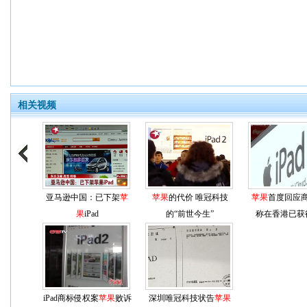
相关视频
亚马逊中国：已下架
苹
苹果
的代价 唯冠科技
苹果
首度回应
果
iPad
的“前世今生”
称在香港已获
iPad商标侵权案
苹果
败诉
深圳唯冠科技状告
苹果