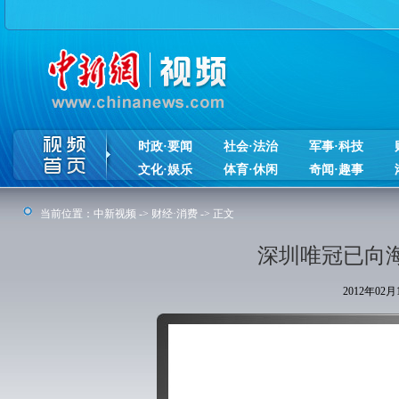
时政·要闻
社会·法治
军事·科技
文化·娱乐
体育·休闲
奇闻·趣事
当前位置：
中新视频
->
财经·消费
-> 正文
深圳唯冠已向海
2012年02