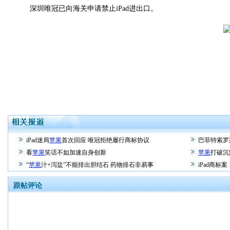
深圳唯冠已向海关申请禁止iPad进出口。
iPad迷局
苹果
首次回应 唯冠拒绝履行商标协议
巴菲特索罗
看
苹果
笑话不如加速自身创新
苹果
打破沉
“
苹果
汁+泻盐”不能排出胆结石 药物排石非易事
iPad商标案
跟帖评论