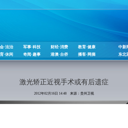
会·法治
军事·科技
财经·消费
教育·健康
中新
育·休闲
奇闻·趣事
港澳·台侨
播客·网摘
东北
激光矫正近视手术或有后遗症
2012年02月16日 14:48 来源：贵州卫视