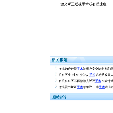
激光矫正近视手术或有后遗症
激光治疗近视
手术
被曝存安全隐患 部门
眼科医生“封刀”引争议
手术
后感受或因
台眼科名医不再做激光近视
手术
引发患
激光视力矫正
手术
惹争议 一半
手术
者有
跟帖评论