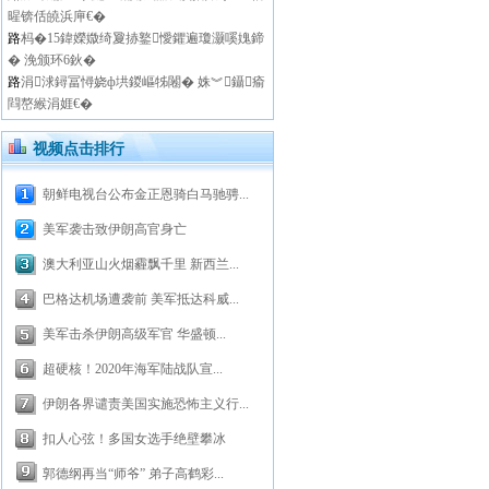
暒锛佸皢浜庘€�
路
杩�15鍏嬫媺绮夐捇鐜懓鑺遍瓊灏嗘媿鍗
� 浼颁环6鈥�
路
涓浗鐞冨憳娆ф垬鍐嶇牬闂� 姝︾鑷瘉
閰嶅緱涓娾€�
视频点击排行
朝鲜电视台公布金正恩骑白马驰骋...
美军袭击致伊朗高官身亡
澳大利亚山火烟霾飘千里 新西兰...
巴格达机场遭袭前 美军抵达科威...
美军击杀伊朗高级军官 华盛顿...
超硬核！2020年海军陆战队宣...
伊朗各界谴责美国实施恐怖主义行...
扣人心弦！多国女选手绝壁攀冰
郭德纲再当“师爷” 弟子高鹤彩...