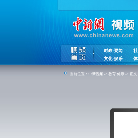
时政·要闻
社
文化·娱乐
体
当前位置：
中新视频
->
教育·健康
-> 正文