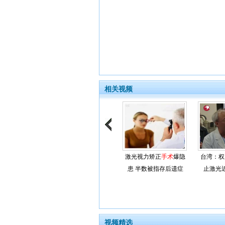
相关视频
激光视力矫正
手术
爆隐
台湾：权
患 半数被指存后遗症
止激光
视频精选