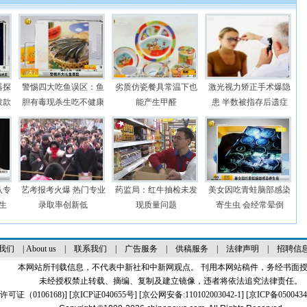
器探
警惕四大吃鱼误区：鱼
劣质仿瓷餐具常温下也
激光视力矫正手术爆隐
拨款
胆有毒现杀生吃不健康
能产生甲醛
患 半数被指存后遗症
认专
艺考报考火爆 热门专业
药监局：红牛抽检未发
美女因吃青蛙脑部感染
生
录取率创新低
现质量问题
寄生虫 会经常晕倒
我们
|
About us
|
联系我们
|
广告服务
|
供稿服务
|
法律声明
|
招聘信
本网站所刊载信息，不代表中新社和中新网观点。 刊用本网站稿件，务经书面
未经授权禁止转载、摘编、复制及建立镜像，违者将依法追究法律责任。
证（0106168)
] [
京ICP证040655号
] [京公网安备:110102003042-1] [
京ICP备0500434