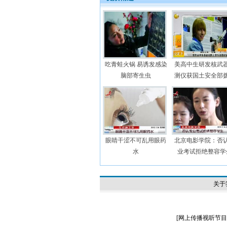
吃青蛙火锅 易诱发感染
美高中生研发核武
脑部寄生虫
测仪获国土安全部
眼睛干涩不可乱用眼药
北京电影学院：否
水
业考试拒绝整容学
关于
[
网上传播视听节目许可