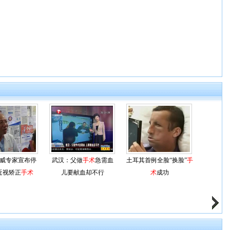
威专家宣布停
武汉：父做
手术
急需血
土耳其首例全脸“换脸”
手
近视矫正
手术
儿要献血却不行
术
成功