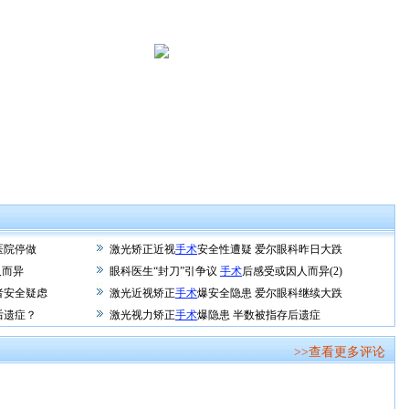
医院停做
激光矫正近视
手术
安全性遭疑 爱尔眼科昨日大跌
人而异
眼科医生“封刀”引争议
手术
后感受或因人而异(2)
者安全疑虑
激光近视矫正
手术
爆安全隐患 爱尔眼科继续大跌
后遗症？
激光视力矫正
手术
爆隐患 半数被指存后遗症
>>查看更多评论