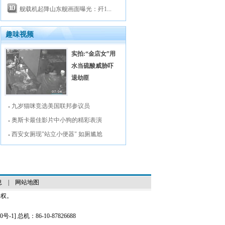
舰载机起降山东舰画面曝光：歼1...
趣味视频
实拍:“金店女”用
水当硫酸威胁吓
退劫匪
九岁猫咪竞选美国联邦参议员
奥斯卡最佳影片中小狗的精彩表演
西安女厕现"站立小便器" 如厕尴尬
息
|
网站地图
授权。
0号-1
] 总机：86-10-87826688