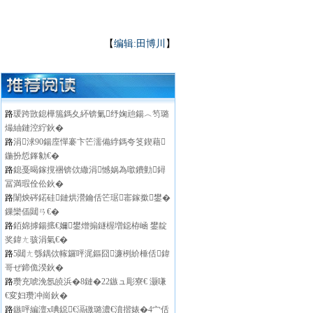
【
编辑:田博川
】
路
瑗跨敳鎴樺箷鎷夊紑锛氭纾婅兘鍚︿笉璐
熶紬鏈涳紵鈥�
路
涓浗90鍚庢憚褰卞笀濡備綍鎷夸笅鍥藉
鍦扮悊鎽勨€�
路
鎴戞暍鎵撹祵锛佽繖涓憾娲為噷鐨勭鐞
冨満瑕佺伀鈥�
路
闈炴硶鍩硅鏈烘瀯鑰佸笀琚寚鎵撳鐢�
鏁欒偛閮ㄢ€�
路
銆婂摢鍚掋€嬭鐢熷搧鐩楃増鐚栫崡 鐢靛
奖鍏ㄤ骇涓氣€�
路
5閮ㄤ綔鍝佽幏鑼呯浘鏂囧濂栵紒棰佸鍏
哥ぜ鍗佹湀鈥�
路
瓒充唬浼氬皢浜�8鏈�22鏃ュ彫寮€ 灏嗛
€変妇瓒冲崗鈥�
路
鏃呯編澶х唺鐚€滆礉璐濃€濆揩婊�4宀佸