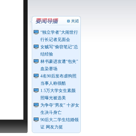
“独立学者”大闹世行
行长记者见面会
女贼写“偷窃笔记”总
结经验
林书豪进攻遭“包夹”
血染赛场
4名90后发布虐狗照
当事人称很酷
1.5万大学女生素颜
照曝光被选美
为争夺“男友” 十岁女
生决斗身亡
90后大二学生结婚领
证 网友力挺