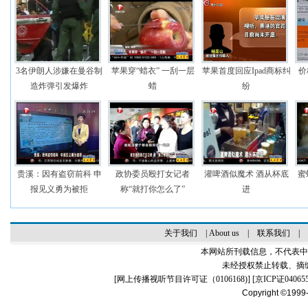
3名伊朗人涉嫌在曼谷制
苹果穿“蜡衣” 一刮一层
苹果首度回应Ipad商标纠
价
造炸弹引发爆炸
蜡
纷
贵溪：因有盗窃前科 申
政协委员殴打女记者
灌啤酒似魔术 酒从杯底
蜜
报见义勇为被拒
称“就打你怎么了”
进
关于我们
|
About us
|
联系我们
|
本网站所刊载信息，不代表中
未经授权禁止转载、摘
[
网上传播视听节目许可证（0106168)
] [
京ICP证04065
Copyright ©1999