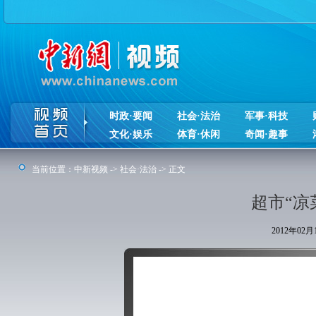
时政·要闻
社会·法治
军事·科技
文化·娱乐
体育·休闲
奇闻·趣事
当前位置：
中新视频
->
社会·法治
-> 正文
超市“凉
2012年02