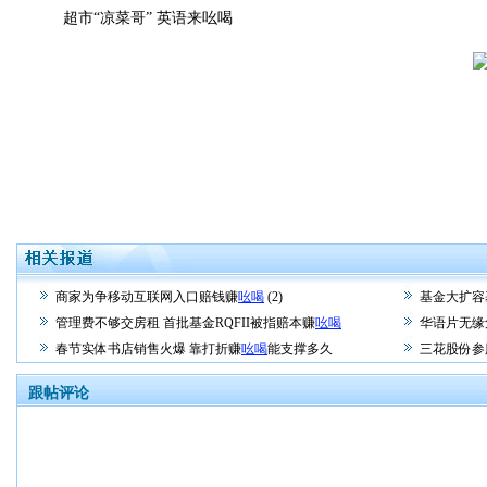
超市“凉菜哥” 英语来吆喝
商家为争移动互联网入口赔钱赚
吆喝
(2)
基金大扩容
管理费不够交房租 首批基金RQFII被指赔本赚
吆喝
华语片无缘
春节实体书店销售火爆 靠打折赚
吆喝
能支撑多久
三花股份参
跟帖评论