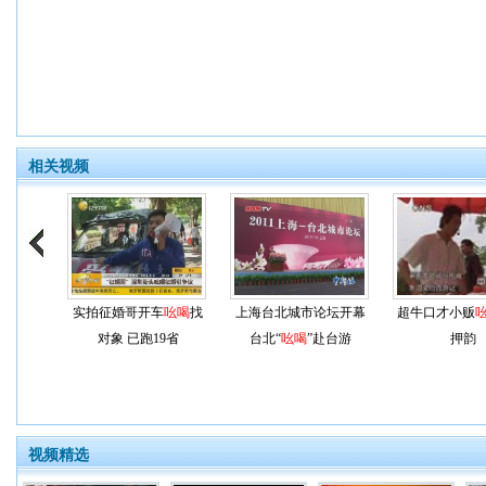
相关视频
实拍征婚哥开车
吆喝
找
上海台北城市论坛开幕
超牛口才小贩
对象 已跑19省
台北“
吆喝
”赴台游
押韵
视频精选