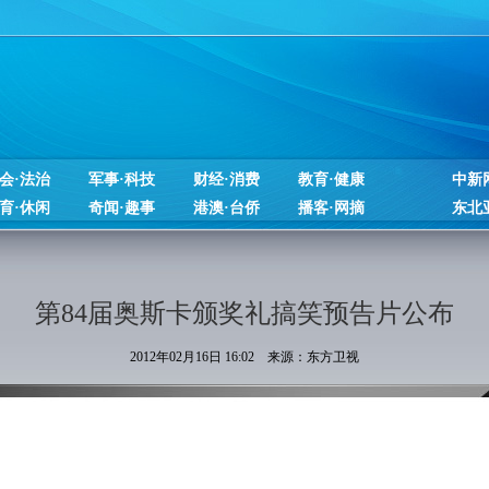
会·法治
军事·科技
财经·消费
教育·健康
中新
育·休闲
奇闻·趣事
港澳·台侨
播客·网摘
东北
第84届奥斯卡颁奖礼搞笑预告片公布
2012年02月16日 16:02 来源：东方卫视