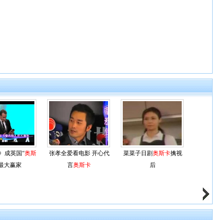
》成英国“
奥斯
张孝全爱看电影 开心代
菜菜子日剧
奥斯卡
擒视
”最大赢家
言
奥斯卡
后