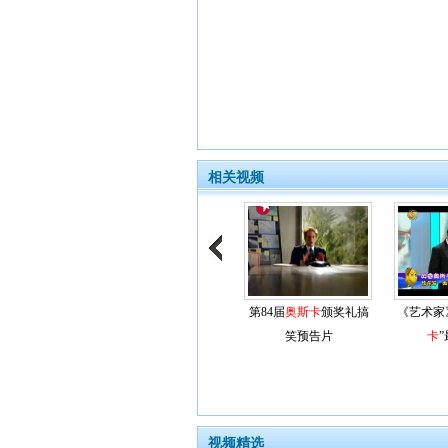
相关视频
第84届
奥斯卡
颁奖礼搞
《艺术家
笑预告片
卡
视频精选