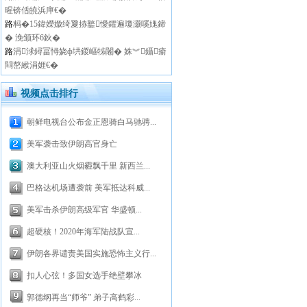
暒锛佸皢浜庘€�
路
杩�15鍏嬫媺绮夐捇鐜懓鑺遍瓊灏嗘媿鍗
� 浼颁环6鈥�
路
涓浗鐞冨憳娆ф垬鍐嶇牬闂� 姝︾鑷瘉
閰嶅緱涓娾€�
视频点击排行
朝鲜电视台公布金正恩骑白马驰骋...
美军袭击致伊朗高官身亡
澳大利亚山火烟霾飘千里 新西兰...
巴格达机场遭袭前 美军抵达科威...
美军击杀伊朗高级军官 华盛顿...
超硬核！2020年海军陆战队宣...
伊朗各界谴责美国实施恐怖主义行...
扣人心弦！多国女选手绝壁攀冰
郭德纲再当“师爷” 弟子高鹤彩...