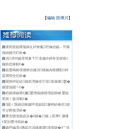
【
编辑:田博川
】
路
瑗跨敳鎴樺箷鎷夊紑锛氭纾婅兘鍚︿笉璐
熶紬鏈涳紵鈥�
路
涓浗90鍚庢憚褰卞笀濡備綍鎷夸笅鍥藉
鍦扮悊鎽勨€�
路
鎴戞暍鎵撹祵锛佽繖涓憾娲為噷鐨勭鐞
冨満瑕佺伀鈥�
路
闈炴硶鍩硅鏈烘瀯鑰佸笀琚寚鎵撳鐢�
鏁欒偛閮ㄢ€�
路
銆婂摢鍚掋€嬭鐢熷搧鐩楃増鐚栫崡 鐢靛
奖鍏ㄤ骇涓氣€�
路
5閮ㄤ綔鍝佽幏鑼呯浘鏂囧濂栵紒棰佸鍏
哥ぜ鍗佹湀鈥�
路
瓒充唬浼氬皢浜�8鏈�22鏃ュ彫寮€ 灏嗛
€変妇瓒冲崗鈥�
路
鏃呯編澶х唺鐚€滆礉璐濃€濆揩婊�4宀佸