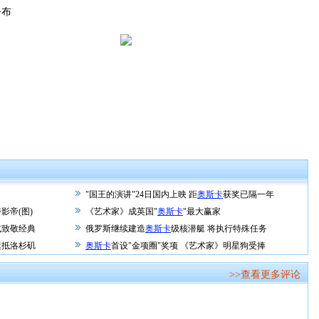
公布
"国王的演讲"24日国内上映 距
奥斯卡
获奖已隔一年
影帝(图)
《艺术家》成英国"
奥斯卡
"最大赢家
式致敬经典
俄罗斯继续建造
奥斯卡
级核潜艇 将执行特殊任务
运抵洛杉矶
奥斯卡
首设"金项圈"奖项 《艺术家》明星狗受捧
>>查看更多评论