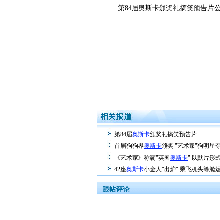
第84届奥斯卡颁奖礼搞笑预告片
第84届
奥斯卡
颁奖礼搞笑预告片
首届狗狗界
奥斯卡
颁奖 "艺术家"狗明星夺
《艺术家》称霸"英国
奥斯卡
" 以默片形
42座
奥斯卡
小金人"出炉" 乘飞机头等舱
跟帖评论