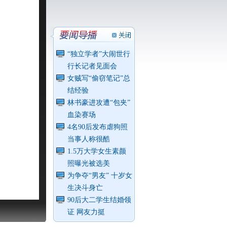
“独立学者”大闹世行
行长记者见面会
女贼写“偷窃笔记”总
结经验
林书豪进攻遭“包夹”
血染赛场
4名90后发布虐狗照
当事人称很酷
1.5万大学女生素颜
照曝光被选美
为争夺“男友” 十岁女
生决斗身亡
90后大二学生结婚领
证 网友力挺