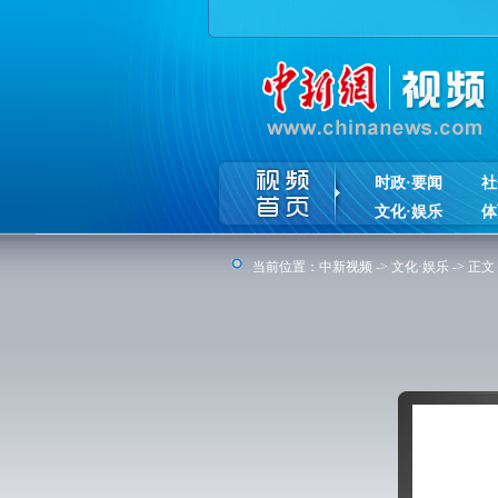
时政·要闻
社
文化·娱乐
体
当前位置：
中新视频
->
文化·娱乐
-> 正文