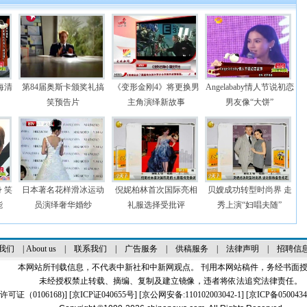
海清
第84届奥斯卡颁奖礼搞
《变形金刚4》将更换男
Angelababy情人节说初恋
笑预告片
主角演绎新故事
男友像“大饼”
 笑
日本著名花样滑冰运动
倪妮柏林首次国际亮相
贝嫂成功转型时尚界 走
能
员演绎奢华婚纱
礼服选择受批评
秀上演“妇唱夫随”
我们
|
About us
|
联系我们
|
广告服务
|
供稿服务
|
法律声明
|
招聘信
本网站所刊载信息，不代表中新社和中新网观点。 刊用本网站稿件，务经书面
未经授权禁止转载、摘编、复制及建立镜像，违者将依法追究法律责任。
证（0106168)
] [
京ICP证040655号
] [京公网安备:110102003042-1] [
京ICP备0500434