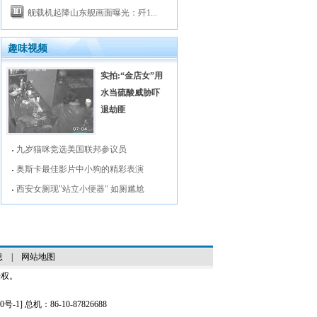
舰载机起降山东舰画面曝光：歼1...
趣味视频
实拍:“金店女”用
水当硫酸威胁吓
退劫匪
九岁猫咪竞选美国联邦参议员
奥斯卡最佳影片中小狗的精彩表演
西安女厕现"站立小便器" 如厕尴尬
息
|
网站地图
授权。
0号-1
] 总机：86-10-87826688