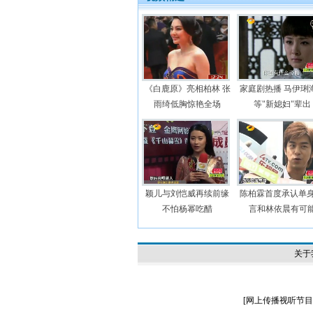
《白鹿原》亮相柏林 张
家庭剧热播 马伊琍
雨绮低胸惊艳全场
等"新媳妇"辈出
颖儿与刘恺威再续前缘
陈柏霖首度承认单身
不怕杨幂吃醋
言和林依晨有可
关于
[
网上传播视听节目许可