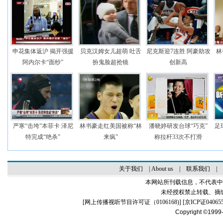
申花集体返沪 揭开强援
贝克汉姆女儿超萌 吐舌
尼克斯迎7连胜 阿豪助攻
林
阿内尔卡“面纱”
扮鬼脸超抢镜
创新高
严寒“击垮”本菲卡 泽尼
林书豪走红美国被称“林
潘晓婷研发台球“巧克”
足
特完成“绝杀”
来疯”
称拉杆33次不打滑
关于我们
|
About us
|
联系我们
|
本网站所刊载信息，不代表中
未经授权禁止转载、摘
[
网上传播视听节目许可证（0106168)
] [
京ICP证04065
Copyright ©1999