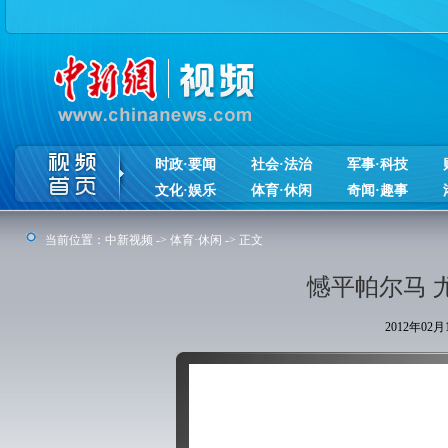
时政·要闻
社会·法治
军事·科技
文化·娱乐
体育·休闲
奇闻·趣事
当前位置：
中新视频
->
体育·休闲
-> 正文
憾平帕尔马 
2012年02