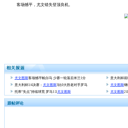
客场憾平，尤文错失登顶良机。
尤文图斯
客场憾平帕尔马 少赛一轮落后米兰1分
意大利杯前
意大利杯1/4决赛：
尤文图斯
3比0大胜老对手罗马
尤文图斯
继
托蒂“失点”持续球荒 罗马1∶1
尤文图斯
尤文图斯
2
跟帖评论