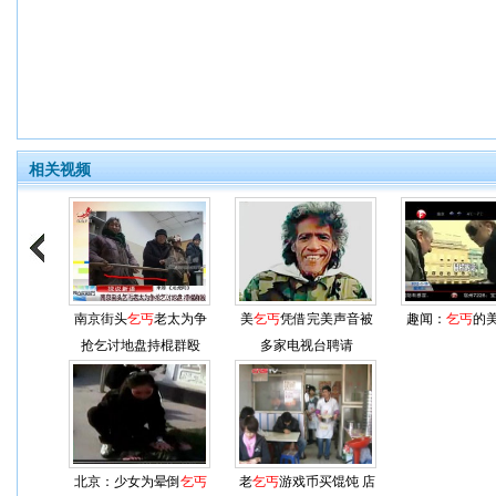
相关视频
南京街头
乞丐
老太为争
美
乞丐
凭借完美声音被
趣闻：
乞丐
的
抢乞讨地盘持棍群殴
多家电视台聘请
北京：少女为晕倒
乞丐
老
乞丐
游戏币买馄饨 店