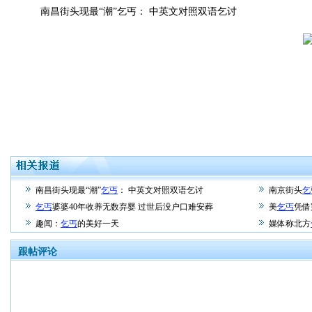
南昌街头现最“潮”乞丐： 中英文对照双语乞讨
南昌街头现最“潮”
乞丐
： 中英文对照双语乞讨
南京街头
乞
乞丐
婆婆40年收养无数弃婴 过世后没户口难安葬
美
乞丐
凭借
趣闻：
乞丐
的美好一天
媒体称北方
跟帖评论