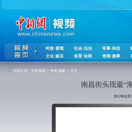
时政·要闻
社会·法治
军事·科技
文化·娱乐
体育·休闲
奇闻·趣事
当前位置：
中新视频
->
奇闻·趣事
-> 正文
南昌街头现最“
2012年02