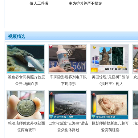
做人工呼吸
主为护其尊严不揭穿
视频精选
鲨鱼吞食同类照片首度
车牌隐形喷雾剂电子眼
英国惊现“鬼怪树” 酷似
欢
公开 场面血腥
下现原形
《指环王》树人
粮油店师傅意外收获面
巴拿马城遭“云海啸”袭击
摄影师捕捉新生儿超可
瑞
值两角硬币
云朵集体路过
爱卖萌睡姿