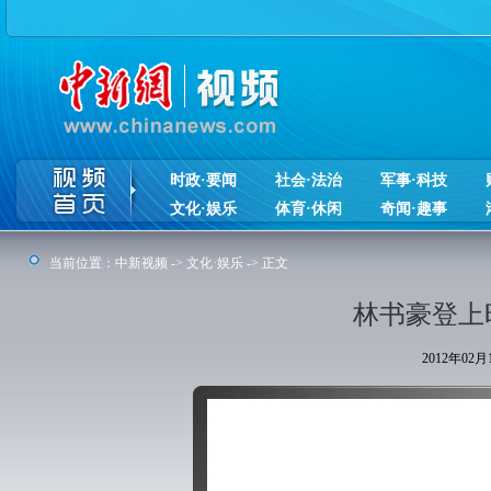
时政·要闻
社会·法治
军事·科技
文化·娱乐
体育·休闲
奇闻·趣事
当前位置：
中新视频
->
文化·娱乐
-> 正文
林书豪登上
2012年02