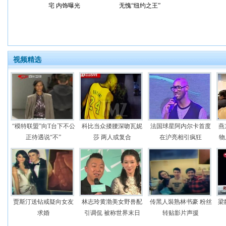
宅 内饰曝光
无愧“纽约之王”
视频精选
“模特联盟”向T台下不公
科比当众搂腰深吻瓦妮
法国球星阿内尔卡首度
燕
正待遇说“不”
莎 两人或复合
在沪亮相引疯狂
物
贾斯汀送钻戒疑向女友
林志玲黄渤美女野兽配
传黑人裝熟林书豪 粉丝
梁
求婚
引调侃 被称世界末日
转贴影片声援