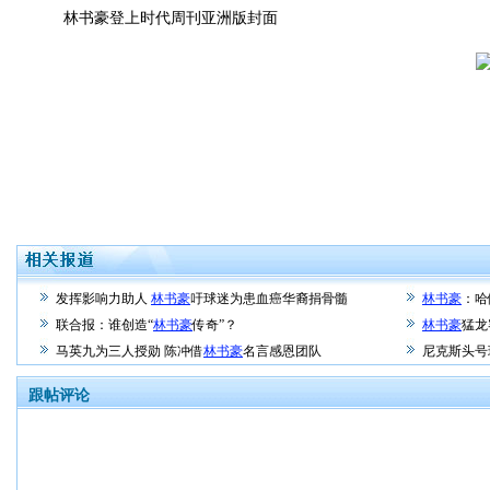
林书豪登上时代周刊亚洲版封面
发挥影响力助人
林书豪
吁球迷为患血癌华裔捐骨髓
林书豪
：哈
联合报：谁创造“
林书豪
传奇”？
林书豪
猛龙
马英九为三人授勋 陈冲借
林书豪
名言感恩团队
尼克斯头号
跟帖评论