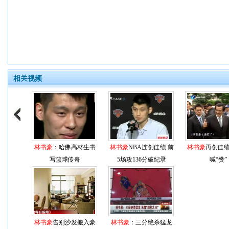
相关视频
林书豪
：哈佛高材生书
林书豪
NBA连创佳绩 前
林书豪
再创佳绩
写篮球传奇
5场攻136分破纪录
喊“赞”
林书豪
告别沙发搬入豪
林书豪
：三分绝杀猛龙