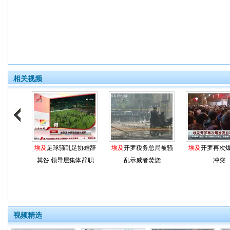
相关视频
埃及
足球骚乱足协难辞
埃及
开罗税务总局被骚
埃及
开罗再次
其咎 领导层集体辞职
乱示威者焚烧
冲突
视频精选