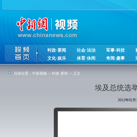
时政·要闻
社会·法治
军事·科技
文化·娱乐
体育·休闲
奇闻·趣事
当前位置：
中新视频
->
时政·要闻
-> 正文
埃及总统选举
2012年02