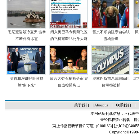
悉尼遭遇最冷夏天 雷暴
闯入奥巴马专机禁飞区
普京不顾劝阻亲自尝试
贝
不断伴有冰雹
的飞机藏匿18公斤大麻
雪橇滑道
英首相演讲呼吁苏格
故宫大盗石柏魁受审 案
奥林巴斯前总裁隐瞒巨
北
兰“留下来”
值成控辩焦点
额亏损被捕
关于我们
|
About us
|
联系我们
|
本网站所刊载信息，不代表中
未经授权禁止转载、摘
[
网上传播视听节目许可证（0106168)
] [
京ICP证04065
Copyright ©1999