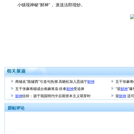
小镇现神秘“财神”， 派送法郎现钞。
商铺名"陈罐西"引造句热潮 高晓松加入恶搞宁
财神
五千张麻将
五千张麻将砌成台南麻将庙 供奉
财神
受追捧
“迎
财神
”
财神
信仰：源于我国明代中后期资本主义萌芽时
迎
财神
适可
跟帖评论