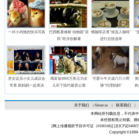
一对小鸡雏的快乐写真
巴西酷暑难耐 动物园"居
俄咖啡店煮"候选人咖啡"
"
民"吃冷饮解暑
进行总统选举
意女议员小女儿成议会
俄富翁8800万美元为女
可爱斗牛犬成六只小野
美
常客 跟妈妈一起表决
儿买下纽约最贵公寓
猪“代理妈妈”
购
关于我们
|
About us
|
联系我们
|
本网站所刊载信息，不代表中
未经授权禁止转载、摘
[
网上传播视听节目许可证（0106168)
] [
京ICP证04065
Copyright ©1999