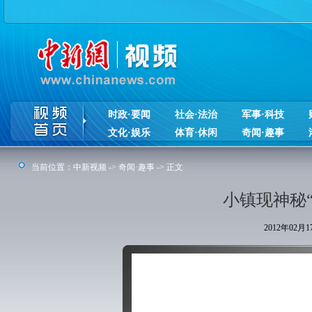
时政·要闻
社会·法治
军事·科技
文化·娱乐
体育·休闲
奇闻·趣事
当前位置：
中新视频
->
奇闻·趣事
-> 正文
小镇现神秘“
2012年02月