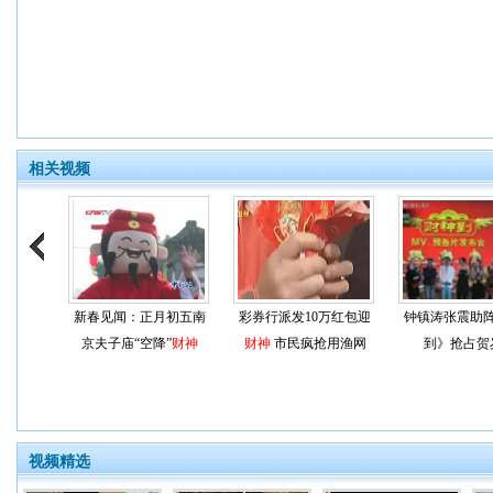
相关视频
新春见闻：正月初五南
彩券行派发10万红包迎
钟镇涛张震助
京夫子庙“空降”
财神
财神
市民疯抢用渔网
到》抢占贺
视频精选