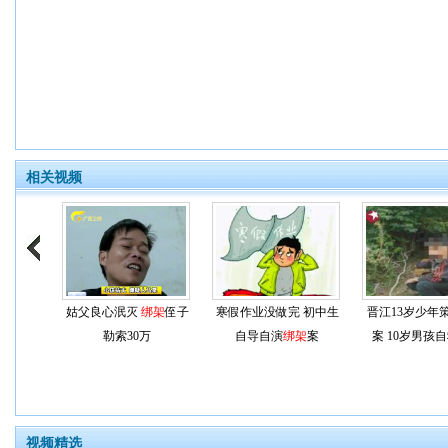
相关视频
姑父良心泯灭
绑架
侄子
寒假作业没做完 初中生
晋江13岁少年
勒索30万
自导自演
绑架
案
案 10岁男孩
视频精选