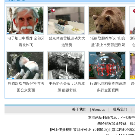
电子烟口中爆炸 全部牙
普京体验雪橇运动为大
活熊取胆惹争议 "归真
浙
齿被炸飞
选造势
堂"欲上市受强烈质疑
熊猫欢欢与圆仔将与法
中药协会会长：活熊取
行贿犯罪档案查询系统
盗
国公众见面
胆 熊很舒服
实行全国联网
关于我们
|
About us
|
联系我们
|
本网站所刊载信息，不代表中
未经授权禁止转载、摘
[
网上传播视听节目许可证（0106168)
] [
京ICP证04065