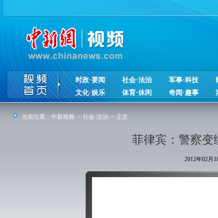
时政·要闻
社会·法治
军事·科技
文化·娱乐
体育·休闲
奇闻·趣事
当前位置：
中新视频
->
社会·法治
-> 正文
菲律宾：警察变
2012年02月