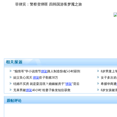
菲律宾：警察变绑匪 四韩国游客梦魇之旅
“痴情哥”学小说情节
绑架
路人制造惊魂5小时获刑
8岁男童上
姑父良心泯灭
绑架
侄子勒索30万
女子多次劝
结婚不买房 就是耍流氓？婚姻被房子"
绑架
"背后
希腊华商遭
无辜男被
绑架
40小时 给妻子偷发短信获救
8岁女孩被
跟帖评论