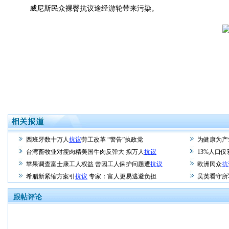
威尼斯民众裸臀抗议途经游轮带来污染。
西班牙数十万人
抗议
劳工改革 “警告”执政党
为健康为产
台湾畜牧业对瘦肉精美国牛肉反弹大 拟万人
抗议
13%人口
苹果调查富士康工人权益 曾因工人保护问题遭
抗议
欧洲民众
抗
希腊新紧缩方案引
抗议
专家：富人更易逃避负担
吴英看守所
跟帖评论