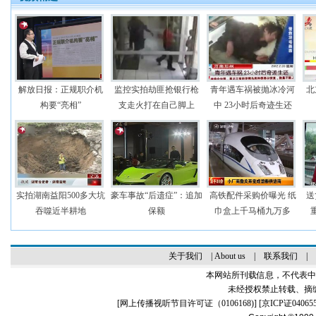
解放日报：正规职介机
监控实拍劫匪抢银行枪
青年遇车祸被抛冰冷河
北
构要“亮相”
支走火打在自己脚上
中 23小时后奇迹生还
实拍湖南益阳500多大坑
豪车事故“后遗症”：追加
高铁配件采购价曝光 纸
送
吞噬近半耕地
保额
巾盒上千马桶九万多
关于我们
|
About us
|
联系我们
|
本网站所刊载信息，不代表中
未经授权禁止转载、摘
[
网上传播视听节目许可证（0106168)
] [
京ICP证04065