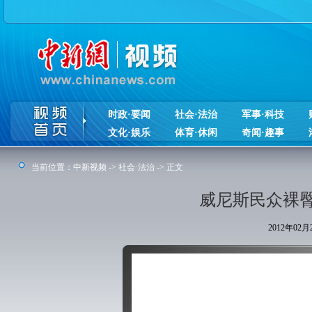
时政·要闻
社会·法治
军事·科技
文化·娱乐
体育·休闲
奇闻·趣事
当前位置：
中新视频
->
社会·法治
-> 正文
威尼斯民众裸
2012年02