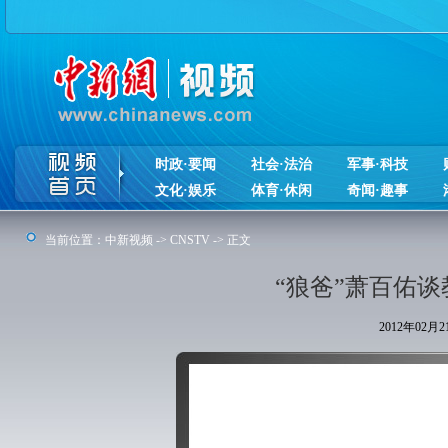
时政·要闻
社会·法治
军事·科技
文化·娱乐
体育·休闲
奇闻·趣事
当前位置：
中新视频
->
CNSTV
-> 正文
“狼爸”萧百佑
2012年02月