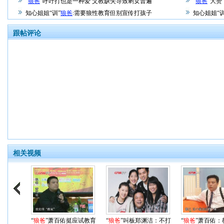
"
狼爸
"呼吁打也是一种爱 父教缺失导致剩女普遍
"
狼爸
"大赞
知心姐姐“训”
狼爸
:需要狼性教育但别宣传打孩子
知心姐姐“训
跟帖评论
相关视频
“
狼爸
”萧百佑挺应试教育
“
狼爸
”叫板郑渊洁：不打
“
狼爸
”萧百佑：