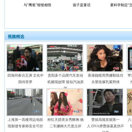
与"鹰爸"惺惺相惜
孩子是童话
要科学制定“
视频精选
四海同春访五洲 文化中
贵阳多个品牌汽车发动
香港靓模周秀娜勤练功
苹
国传世界
机频现故障 疑似汽油原
夫塑造爆乳紫荆侠
因
上海第一高楼周边地面
粉红天团美女秀酥胸 杨
曹操高陵发掘第一
八
现裂缝专家称安全可控
二车娜姆大尺度点评
人:DNA辨曹操墓真伪不