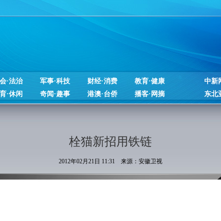
会·法治
军事·科技
财经·消费
教育·健康
中新
育·休闲
奇闻·趣事
港澳·台侨
播客·网摘
东北
栓猫新招用铁链
2012年02月21日 11:31 来源：安徽卫视