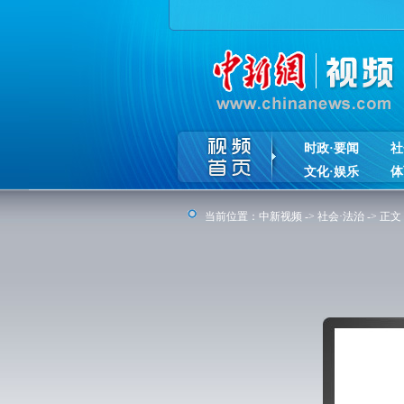
时政·要闻
社
文化·娱乐
体
当前位置：
中新视频
->
社会·法治
-> 正文