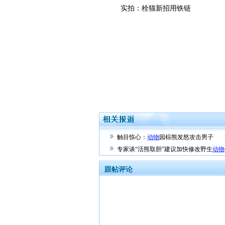
实拍：栓猫新招用铁链
触目惊心：
动物
园棕熊发怒攻击男子
专家谈“活熊取胆”建议加快修改野生
动物
跟帖评论