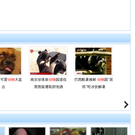
 可爱
动物
大盘
南京珍珠泉
动物
园退役
巴西酷暑难耐
动物
园“居
点
黑熊疑遭取胆泡酒
民”吃冷饮解暑