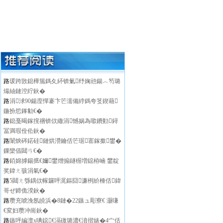
路
瑗跨敳鎴樺箷鎷夊紑锛氭纾婅兘鍚︿笉璐
熶紬鏈涳紵鈥�
路
涓浗90鍚庢憚褰卞笀濡備綍鎷夸笅鍥藉
鍦扮悊鎽勨€�
路
鎴戞暍鎵撹祵锛佽繖涓憾娲為噷鐨勭鐞
冨満瑕佺伀鈥�
路
闈炴硶鍩硅鏈烘瀯鑰佸笀琚寚鎵撳鐢�
鏁欒偛閮ㄢ€�
路
銆婂摢鍚掋€嬭鐢熷搧鐩楃増鐚栫崡 鐢靛
奖鍏ㄤ骇涓氣€�
路
5閮ㄤ綔鍝佽幏鑼呯浘鏂囧濂栵紒棰佸鍏
哥ぜ鍗佹湀鈥�
路
瓒充唬浼氬皢浜�8鏈�22鏃ュ彫寮€ 灏嗛
€変妇瓒冲崗鈥�
路
鏃呯編澶х唺鐚€滆礉璐濃€濆揩婊�4宀佸