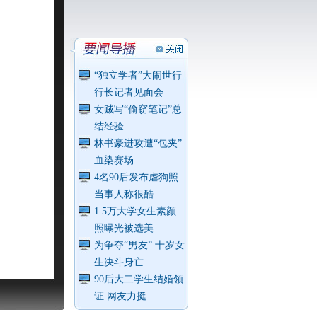
“独立学者”大闹世行
行长记者见面会
女贼写“偷窃笔记”总
结经验
林书豪进攻遭“包夹”
血染赛场
4名90后发布虐狗照
当事人称很酷
1.5万大学女生素颜
照曝光被选美
为争夺“男友” 十岁女
生决斗身亡
90后大二学生结婚领
证 网友力挺