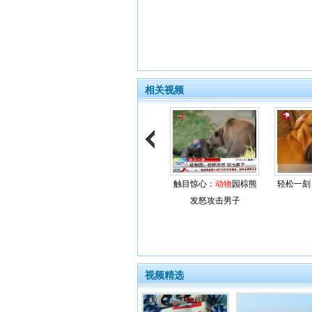
相关视频
触目惊心：
动物
园棕熊
轻松一刻
发怒攻击男子
视频精选