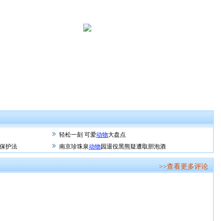
轻松一刻 可爱
动物
大盘点
保护法
南京珍珠泉
动物
园退役黑熊疑遭取胆泡酒
>>查看更多评论