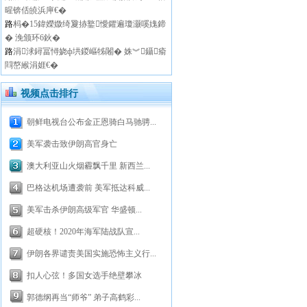
暒锛佸皢浜庘€�
路
杩�15鍏嬫媺绮夐捇鐜懓鑺遍瓊灏嗘媿鍗
� 浼颁环6鈥�
路
涓浗鐞冨憳娆ф垬鍐嶇牬闂� 姝︾鑷瘉
閰嶅緱涓娾€�
视频点击排行
朝鲜电视台公布金正恩骑白马驰骋...
美军袭击致伊朗高官身亡
澳大利亚山火烟霾飘千里 新西兰...
巴格达机场遭袭前 美军抵达科威...
美军击杀伊朗高级军官 华盛顿...
超硬核！2020年海军陆战队宣...
伊朗各界谴责美国实施恐怖主义行...
扣人心弦！多国女选手绝壁攀冰
郭德纲再当“师爷” 弟子高鹤彩...