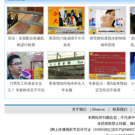
安信：全面配合权威机
英语四六级成绩于今天
研究称轻度脱水影响情
贪
构进行检测
发布
绪和思维
风
IT男性工作者多生女
香港增加内地本科生入
专家提示：看B超单预知
小
儿？ 专家称传言不可信
学名额
宝宝性别不靠谱
关于我们
|
About us
|
联系我们
|
本网站所刊载信息，不代表中
未经授权禁止转载、摘
[
网上传播视听节目许可证（0106168)
] [
京ICP证04065