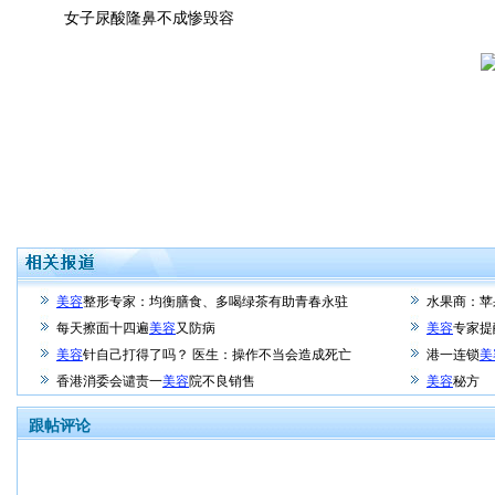
女子尿酸隆鼻不成惨毁容
美容
整形专家：均衡膳食、多喝绿茶有助青春永驻
水果商：苹
每天擦面十四遍
美容
又防病
美容
专家提
美容
针自己打得了吗？ 医生：操作不当会造成死亡
港一连锁
美
香港消委会谴责一
美容
院不良销售
美容
秘方
跟帖评论