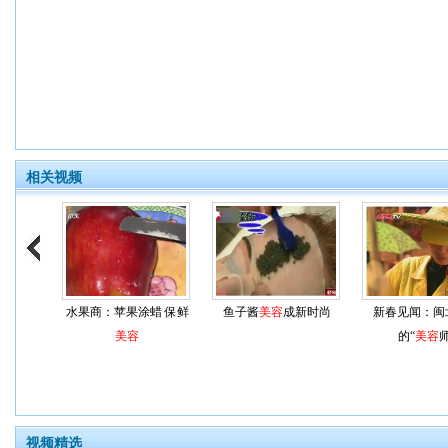
相关视频
水果商：苹果涂蜡 保鲜
鱼子酱
美容
成新时尚
新春见闻：闽
美容
的“
美容
师
视频精选