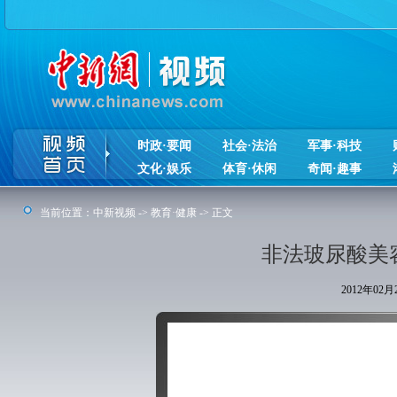
时政·要闻
社会·法治
军事·科技
文化·娱乐
体育·休闲
奇闻·趣事
当前位置：
中新视频
->
教育·健康
-> 正文
非法玻尿酸美
2012年02